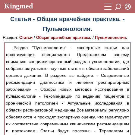
Kingmed
Вход
Статьи - Общая врачебная практика. -
Учебный материал
Логин (E-mail):
Пульмонология.
Видеогалерея
899
Раздел:
/
/
Статьи
Общая врачебная практика.
Пульмонология.
Пароль
Фотогалерея
(1906)
Раздел "Пульмонология" - экспертные статьи для
практикующих специалистов Представляем вашему
Истории болезней
1268
вниманию специализированный раздел пульмонологии, где
Восстановить пароль
Лекции и презентации
2474
Регистрация
собраны актуальные научные статьи в области заболеваний
органов дыхания. В разделе вы найдете: - Современные
Вход
Аккредитационные тесты
(6)
рекомендации диагностики и лечения респираторных
заболеваний - Обзоры новых методов исследования в
Методические рекомендации
1050
пульмонологии - Рекомендации по ведению пациентов с
Научно-популярное
хронической патологией - Актуальные исследования в
области респираторной медицины Все материалы регулярно
Статьи
обновляются и проходят экспертную оценку, что гарантирует
их соответствие современным клиническим рекомендациям
Новости
(244)
и протоколам. Статьи будут полезны: - Терапевтам и