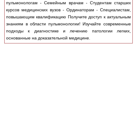
Медицинская стандартизация
пульмонологам - Семейным врачам - Студентам старших
курсов медицинских вузов - Ординаторам - Специалистам,
Нормативы экстренной и неотложной помощи
повышающим квалификацию Получите доступ к актуальным
знаниям в области пульмонологии! Изучайте современные
Нормы лабораторных и инструментальных
подходы к диагностике и лечению патологии легких,
исследований
основанные на доказательной медицине.
Обратная связь
Добавить материал
FAQ