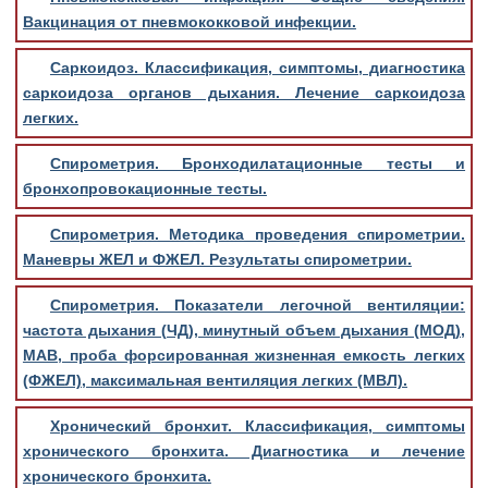
Вакцинация от пневмококковой инфекции.
Саркоидоз. Классификация, симптомы, диагностика
саркоидоза органов дыхания. Лечение саркоидоза
легких.
Спирометрия. Бронходилатационные тесты и
бронхопровокационные тесты.
Спирометрия. Методика проведения спирометрии.
Маневры ЖЕЛ и ФЖЕЛ. Результаты спирометрии.
Спирометрия. Показатели легочной вентиляции:
частота дыхания (ЧД), минутный объем дыхания (МОД),
МАВ, проба форсированная жизненная емкость легких
(ФЖЕЛ), максимальная вентиляция легких (МВЛ).
Хронический бронхит. Классификация, симптомы
хронического бронхита. Диагностика и лечение
хронического бронхита.