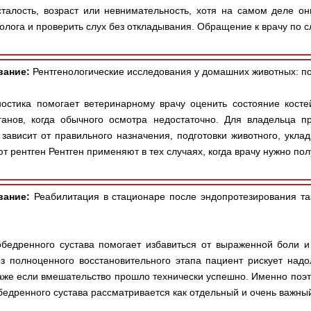
талость, возраст или невнимательность, хотя на самом деле они
олога и проверить слух без откладывания. Обращение к врачу по сл
вание:
Рентгенологические исследования у домашних животных: по
ностика помогает ветеринарному врачу оценить состояние костей
ганов, когда обычного осмотра недостаточно. Для владельца п
 зависит от правильного назначения, подготовки животного, укла
т рентген Рентген применяют в тех случаях, когда врачу нужно полу
вание:
Реабилитация в стационаре после эндопротезирования таз
обедренного сустава помогает избавиться от выраженной боли 
ез полноценного восстановительного этапа пациент рискует надо
аже если вмешательство прошло технически успешно. Именно поэт
едренного сустава рассматривается как отдельный и очень важный 