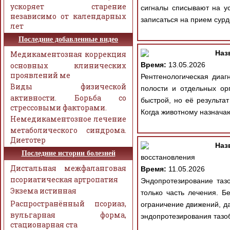
ускоряет старение
сигналы списывают на ус
независимо от календарных
записаться на прием сурд
лет
Последние добавленные видео
Наз
Медикаментозная коррекция
основных клинических
Время:
13.05.2026
проявлений ме
Рентгенологическая диаг
Виды физической
полости и отдельных ор
активности. Борьба со
быстрой, но её результат
стрессовыми факторами.
Когда животному назначаю
Немедикаментозное лечение
метаболического синдрома.
Диетотер
Наз
Последние истории болезней
восстановления
Дистальная межфаланговая
Время:
11.05.2026
псориатическая артропатия
Эндопротезирование таз
Экзема истинная
только часть лечения. Б
Распространённый псориаз,
ограничение движений, д
вульгарная форма,
эндопротезирования тазоб
стационарная ста