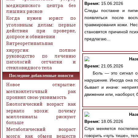
Время:
15.06.2026
медицинского центра без
Следы постакне и пигм
лишних рисков
Когда нужен юрист по
появляться после восп
уголовным делам: первые
травмирования кожи. Нес
действия при проверке,
становятся причиной пси
допросе и обвинении
предлагаю...
Витреоретинальная
хирургия: полное
руководство по лечению
Наз
патологий сетчатки и
Время:
21.05.2026
стекловидного тела
Боль — это сигнал орга
Последние добавленные новости
нарушение. Иногда она п
Новое открытие:
бывает и иначе: неприя
мелкоклеточный рак
движении или, наоборот, 
проявил свою уязвимость
Биологический возраст как
зеркало эпохи: почему
Наз
миллениалы рискуют
Время:
18.05.2026
больше
Слух меняется постепенн
Метаболический возраст
мозга: как обмен веществ
говорить «чуть тише», те