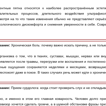
ентные пятна относятся к наиболее распространённым эстет
алительных процессов, длительного воздействия ультрафио
мотря на то что такие изменения обычно не представляют серьёз
хологического дискомфорта и снижения уверенности в себе. Совр
вание:
Хроническая боль: почему важно искать причину, а не толь
низма о том, что в тканях, суставах, мышцах, нервах или вну
оявляется после травмы, перегрузки или воспаления и постепенно
тные ощущения сохраняются неделями и месяцами, возвращают
беспокоят даже в покое. В таких случаях речь может идти о хрон
вание:
Прием сурдолога: когда стоит проверить слух и не откладыв
о, и именно в этом его главная коварность. Человек долго прив
левизор хочется сделать громче, а в шумной обстановке фразы пр