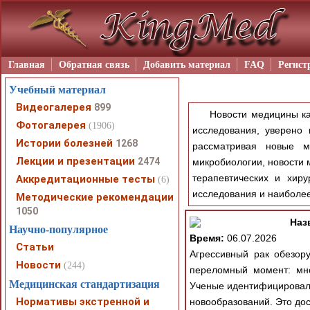
Главная
Обратная связь
Добавить материал
FAQ
Регист
Учебный материал
Видеогалерея
899
Новости медицины ка
Фотогалерея
(1906)
исследования, уверено
Истории болезней
1268
рассматривая новые ме
Лекции и презентации
2474
микробиологии, новости 
терапевтических и хир
Аккредитационные тесты
(6)
исследования и наиболе
Методические рекомендации
1050
Наз
Научно-популярное
Время:
06.07.2026
Статьи
Агрессивный рак обез
Новости
(244)
переломный момент: мно
Медицинская стандартизация
Ученые идентифицировали
Нормативы экстренной и
новообразований. Это дос