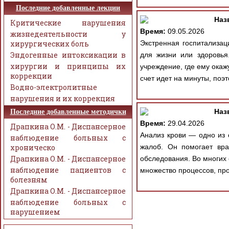
Последние добавленные лекции
Наз
Критические нарушения
Время:
09.05.2026
жизнедеятельности у
хирургических боль
Экстренная госпитализац
Эндогенные интоксикации в
для жизни или здоровья
хирургии и принципы их
учреждение, где ему ока
коррекции
счет идет на минуты, поэ
Водно-электролитные
нарушения и их коррекция
Наз
Последние добавленные методички
Время:
29.04.2026
Драпкина О.М. - Диспансерное
Анализ крови — одно из 
наблюдение больных с
хроническо
жалоб. Он помогает вра
Драпкина О.М. - Диспансерное
обследования. Во многих 
наблюдение пациентов с
множество процессов, про
болезням
Драпкина О.М. - Диспансерное
наблюдение больных с
нарушением