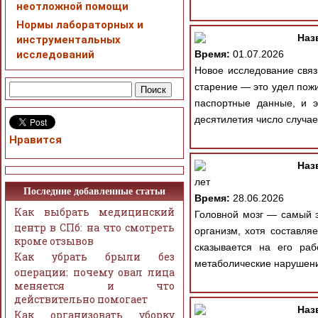
неотложной помощи
Нормы лабораторных и
Наз
инструментальных
исследований
Время:
01.07.2026
Новое исследование свя
старение — это удел пож
паспортные данные, и э
десятилетия число случаев
Нравится
Наз
лет
Последние добавленные статьи
Время:
28.06.2026
Как выбрать медицинский
Головной мозг — самый э
центр в СПб: на что смотреть
организм, хотя составля
кроме отзывов
сказывается на его раб
Как убрать брыли без
метаболические нарушени
операции: почему овал лица
меняется и что
действительно помогает
Наз
Как организовать уборку