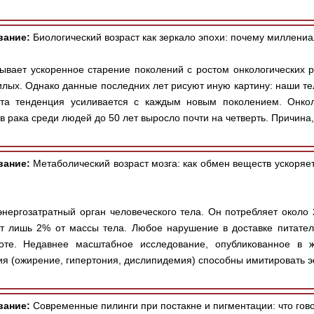
вание:
Биологический возраст как зеркало эпохи: почему миллени
зывает ускоренное старение поколений с ростом онкологичес
илых. Однако данные последних лет рисуют иную картину: наши те
та тенденция усиливается с каждым новым поколением. Онкол
 рака среди людей до 50 лет выросло почти на четверть. Причина, 
вание:
Метаболический возраст мозга: как обмен веществ ускоряе
нергозатратный орган человеческого тела. Он потребляет около 
ет лишь 2% от массы тела. Любое нарушение в доставке питате
оте. Недавнее масштабное исследование, опубликованное в ж
я (ожирение, гипертония, дислипидемия) способны имитировать эф
вание:
Современные пилинги при постакне и пигментации: что гово