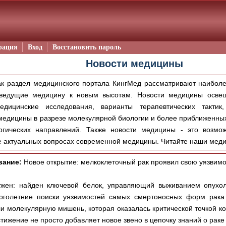
рация
Вход
Восстановить пароль
Новости медицины
к раздел медицинского портала КингМед рассматривают наиболе
 ведущие медицину к новым высотам. Новости медицины осве
дицинские исследования, варианты терапевтических тактик
медицины в разрезе молекулярной биологии и более приближенных
ургических направлений. Также новости медицины - это возм
е актуальных вопросах современной медицины. Читайте наши меди
вание:
Новое открытие: мелкоклеточный рак проявил свою уязвимо
оружен: найден ключевой белок, управляющий выживание
голетние поиски уязвимостей самых смертоносных форм рака 
 молекулярную мишень, которая оказалась критической точкой ко
тижение не просто добавляет новое звено в цепочку знаний о раке 