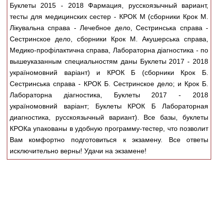
Медицинская стандартизация
Буклеты 2015 - 2018 Фармация, русскоязычный вариант,
тесты для медицинских сестер - КРОК М (сборники Крок М.
Нормативы экстренной и неотложной помощи
Лікувальна справа - Лечебное дело, Сестринська справа -
Сестринское дело, сборники Крок М. Акушерська справа,
Нормы лабораторных и инструментальных
Медико-профілактична справа, Лабораторна діагностика - по
исследований
вышеуказанным специальностям даны Буклеты 2017 - 2018
Обратная связь
україномовний варiант) и КРОК Б (сборники Крок Б.
Добавить материал
Сестринська справа - КРОК Б. Сестринское дело; и Крок Б.
FAQ
Лабораторна діагностика, Буклеты 2017 - 2018
україномовний варiант; Буклеты КРОК Б Лабораторная
диагностика, русскоязычный вариант). Все базы, буклеты
КРОКа упакованы в удобную программу-тестер, что позволит
Вам комфортно подготовиться к экзамену. Все ответы
исключительно верны! Удачи на экзамене!