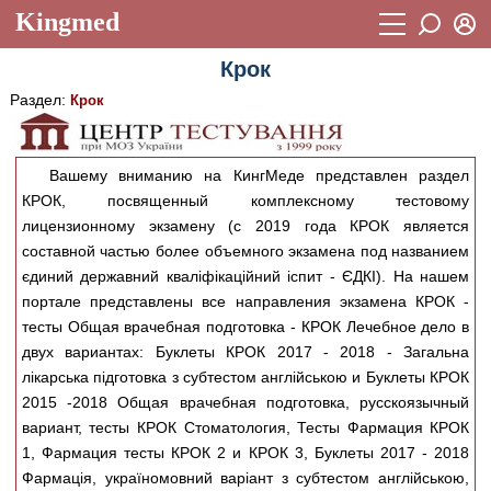
Kingmed
Вход
Крок
Учебный материал
Логин (E-mail):
Раздел:
Крок
Видеогалерея
899
Пароль
Фотогалерея
(1906)
Вашему вниманию на КингМеде представлен раздел
КРОК, посвященный комплексному тестовому
Истории болезней
1268
Восстановить пароль
лицензионному экзамену (с 2019 года КРОК является
Лекции и презентации
2474
Регистрация
составной частью более объемного экзамена под названием
єдиний державний кваліфікаційний іспит - ЄДКІ). На нашем
Вход
Аккредитационные тесты
(6)
портале представлены все направления экзамена КРОК -
тесты Общая врачебная подготовка - КРОК Лечебное дело в
Методические рекомендации
1050
двух вариантах: Буклеты КРОК 2017 - 2018 - Загальна
Научно-популярное
лікарська підготовка з субтестом англiйською и Буклеты КРОК
2015 -2018 Общая врачебная подготовка, русскоязычный
Статьи
вариант, тесты КРОК Стоматология, Тесты Фармация КРОК
1, Фармация тесты КРОК 2 и КРОК 3, Буклеты 2017 - 2018
Новости
(244)
Фармацiя, україномовний варiант з субтестом англiйською,