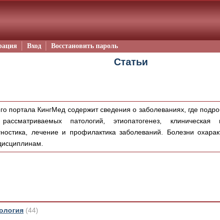
рация
Вход
Восстановить пароль
Статьи
го портала КингМед содержит сведения о заболеваниях, где подр
рассматриваемых патологий, этиопатогенез, клиническая 
остика, лечение и профилактика заболеваний. Болезни охарак
дисциплинам.
ология
(44)