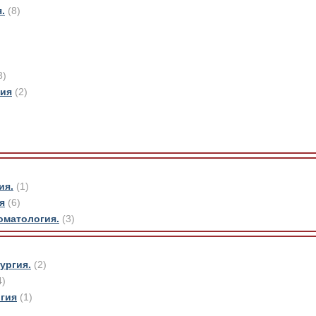
.
(8)
3)
гия
(2)
ия.
(1)
я
(6)
оматология.
(3)
ургия.
(2)
4)
гия
(1)