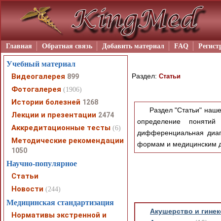
Главная
Обратная связь
Добавить материал
FAQ
Регист
Учебный материал
Видеогалерея
Раздел:
899
Статьи
Фотогалерея
(1906)
Истории болезней
1268
Раздел "Статьи" наше
Лекции и презентации
2474
определение понятий 
Аккредитационные тесты
(6)
дифференциальная диагн
Методические рекомендации
формам и медицинским 
1050
Научно-популярное
Статьи
Новости
(244)
Медицинская стандартизация
Акушерство и гинек
Нормативы экстренной и