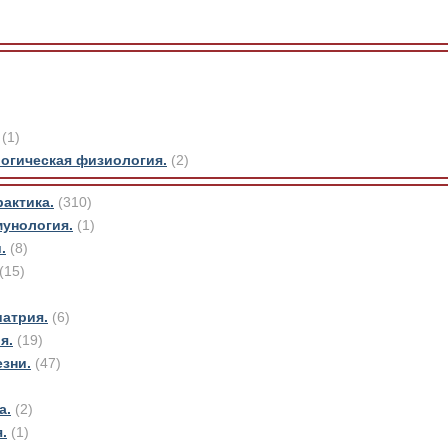
(1)
огическая физиология.
(2)
актика.
(310)
мунология.
(1)
.
(8)
(15)
иатрия.
(6)
я.
(19)
зни.
(47)
а.
(2)
.
(1)