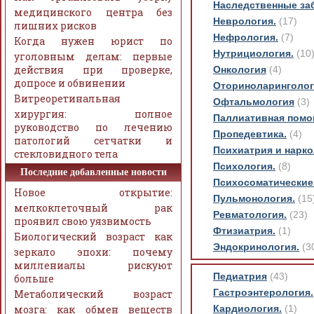
Наследственные за
медицинского центра без
Неврология.
(17)
лишних рисков
Нефрология.
(7)
Когда нужен юрист по
Нутрициология.
(10
уголовным делам: первые
действия при проверке,
Онкология
(4)
допросе и обвинении
Оториноларинголог
Витреоретинальная
Офтальмология
(3)
хирургия: полное
Паллиативная помо
руководство по лечению
Пропедевтика.
(4)
патологий сетчатки и
Психиатрия и нарко
стекловидного тела
Психология.
(8)
Последние добавленные новости
Психосоматические
Новое открытие:
Пульмонология.
(15
мелкоклеточный рак
Ревматология.
(23)
проявил свою уязвимость
Фтизиатрия.
(1)
Биологический возраст как
Эндокринология.
(3
зеркало эпохи: почему
миллениалы рискуют
Педиатрия
(43)
больше
Гастроэнтерология.
Метаболический возраст
мозга: как обмен веществ
Кардиология.
(1)