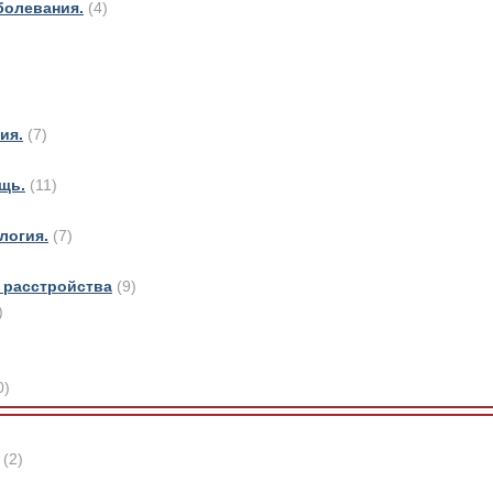
болевания.
(4)
)
ия.
(7)
щь.
(11)
логия.
(7)
 расстройства
(9)
)
0)
(2)