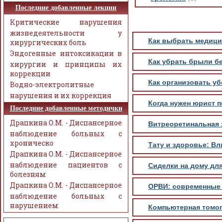
Последние добавленные лекции
Критические нарушения
жизнедеятельности у
Как выбрать медици
хирургических боль
Эндогенные интоксикации в
Как убрать брыли бе
хирургии и принципы их
коррекции
Как организовать у
Водно-электролитные
нарушения и их коррекция
Когда нужен юрист 
Последние добавленные методички
Драпкина О.М. - Диспансерное
Витреоретинальная 
наблюдение больных с
хроническо
Тату и здоровье: Вл
Драпкина О.М. - Диспансерное
наблюдение пациентов с
Сиделки на дому дл
болезням
Драпкина О.М. - Диспансерное
ОРВИ: современные 
наблюдение больных с
нарушением
Компьютерная томог