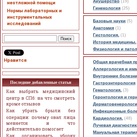
Акушерство
(19)
неотложной помощи
Гинекология
(25)
Нормы лабораторных и
инструментальных
Базовые науки
(5)
исследований
Анатомия
(1)
Гистология.
(1)
История медицины.
Физиология и патол
Нравится
Общая врачебная пр
Аллергология и им
Внутренние болезни
Последние добавленные статьи
Гастроэнтерология
Гематология.
(3)
Как выбрать медицинский
Геронтология и гер
центр в СПб: на что смотреть
кроме отзывов
Дерматовенерологи
Как убрать брыли без
Инфекционные боле
операции: почему овал лица
Кардиология.
(48)
меняется и что
Лучевая диагностик
действительно помогает
Мануальная терапия
Как организовать уборку