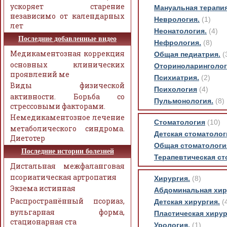
ускоряет старение
Мануальная терапия
независимо от календарных
Неврология.
(1)
лет
Неонатология.
(4)
Последние добавленные видео
Нефрология.
(8)
Медикаментозная коррекция
Общая педиатрия.
(
основных клинических
Оториноларинголо
проявлений ме
Психиатрия.
(2)
Виды физической
Психология
(4)
активности. Борьба со
Пульмонология.
(8)
стрессовыми факторами.
Немедикаментозное лечение
Стоматология
(10)
метаболического синдрома.
Детская стоматолог
Диетотер
Общая стоматологи
Последние истории болезней
Терапевтическая ст
Дистальная межфаланговая
псориатическая артропатия
Хирургия.
(8)
Экзема истинная
Абдоминальная хир
Распространённый псориаз,
Детская хирургия.
(
вульгарная форма,
Пластическая хирур
стационарная ста
Урология.
(1)