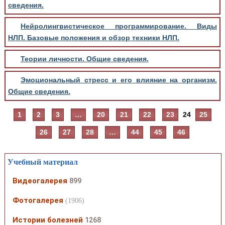
сведения.
Нейролингвистическое программирование. Виды
НЛП. Базовые положения и обзор техники НЛП.
Теории личности. Общие сведения.
Эмоциональный стресс и его влияние на организм.
Общие сведения.
1
2
3
…
20
21
22
23
24
25
26
27
28
…
44
45
46
Учебный материал
Видеогалерея
899
Фотогалерея
(1906)
Истории болезней
1268