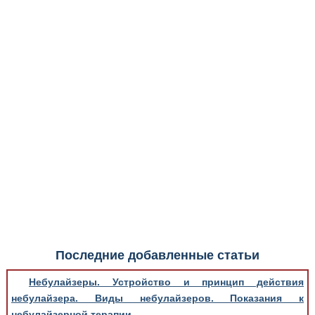
Медицинская стандартизация
Нормативы экстренной и неотложной помощи
Нормы лабораторных и инструментальных
исследований
Обратная связь
Добавить материал
FAQ
Последние добавленные статьи
Небулайзеры. Устройство и принцип действия
небулайзера. Виды небулайзеров. Показания к
небулайзерной терапии.