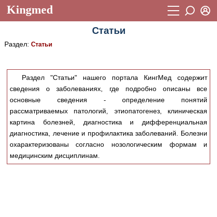
Kingmed
Вход
Статьи
Учебный материал
Логин (E-mail):
Раздел:
Статьи
Видеогалерея
899
Пароль
Фотогалерея
(1906)
Раздел "Статьи" нашего портала КингМед содержит
сведения о заболеваниях, где подробно описаны все
Истории болезней
1268
Восстановить пароль
основные сведения - определение понятий
Лекции и презентации
2474
Регистрация
рассматриваемых патологий, этиопатогенез, клиническая
картина болезней, диагностика и дифференциальная
Вход
Аккредитационные тесты
(6)
диагностика, лечение и профилактика заболеваний. Болезни
охарактеризованы согласно нозологическим формам и
Методические рекомендации
1050
медицинским дисциплинам.
Научно-популярное
Статьи
Новости
(244)