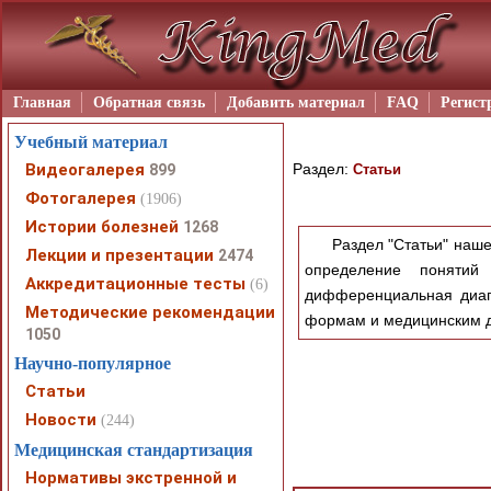
Главная
Обратная связь
Добавить материал
FAQ
Регист
Учебный материал
Видеогалерея
Раздел:
899
Статьи
Фотогалерея
(1906)
Истории болезней
1268
Раздел "Статьи" наше
Лекции и презентации
2474
определение понятий 
Аккредитационные тесты
(6)
дифференциальная диагн
Методические рекомендации
формам и медицинским 
1050
Научно-популярное
Статьи
Новости
(244)
Медицинская стандартизация
Нормативы экстренной и