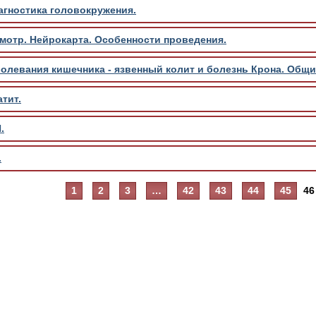
агностика головокружения.
мотр. Нейрокарта. Особенности проведения.
олевания кишечника - язвенный колит и болезнь Крона. Общи
тит.
.
.
1
2
3
…
42
43
44
45
46