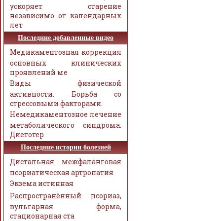
ускоряет старение
независимо от календарных
лет
Последние добавленные видео
Медикаментозная коррекция
основных клинических
проявлений ме
Виды физической
активности. Борьба со
стрессовыми факторами.
Немедикаментозное лечение
метаболического синдрома.
Диетотер
Последние истории болезней
Дистальная межфаланговая
псориатическая артропатия
Экзема истинная
Распространённый псориаз,
вульгарная форма,
стационарная ста