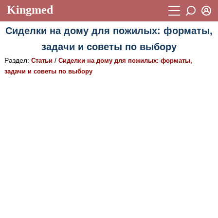
Kingmed
Вход
Сиделки на дому для пожилых: форматы,
Учебный материал
Логин (E-mail):
задачи и советы по выбору
Видеогалерея
899
Раздел:
/
Статьи
Сиделки на дому для пожилых: форматы,
Пароль
Фотогалерея
задачи и советы по выбору
(1906)
Истории болезней
1268
Восстановить пароль
Лекции и презентации
2474
Регистрация
Вход
Аккредитационные тесты
(6)
Методические рекомендации
1050
Научно-популярное
Статьи
Новости
(244)