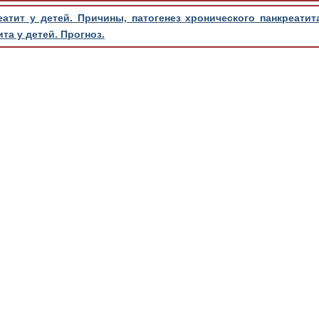
атит у детей. Причины, патогенез хронического панкреатит
та у детей. Прогноз.