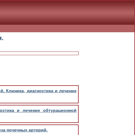
я.
й. Клиника, диагностика и лечение
ностика и лечение обтурационной
оза почечных артерий.