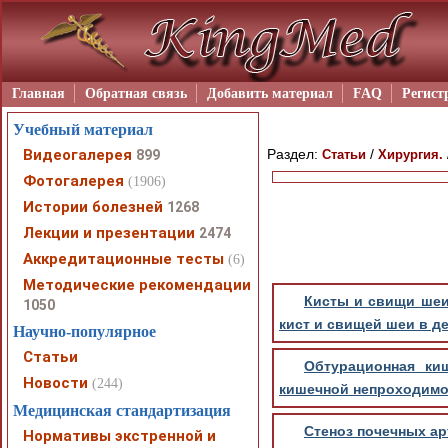
Главная
Обратная связь
Добавить материал
FAQ
Регист
Учебный материал
Видеогалерея
Раздел:
/
899
Статьи
Хирургия.
Фотогалерея
(1906)
Истории болезней
1268
Лекции и презентации
2474
Аккредитационные тесты
(6)
Методические рекомендации
Кисты и свищи шеи 
1050
кист и свищей шеи в д
Научно-популярное
Статьи
Обтурационная киш
Новости
(244)
кишечной непроходимо
Медицинская стандартизация
Стеноз почечных ар
Нормативы экстренной и