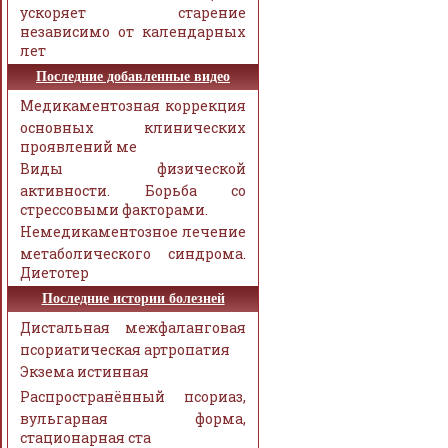
ускоряет старение
независимо от календарных
лет
Последние добавленные видео
Медикаментозная коррекция
основных клинических
проявлений ме
Виды физической
активности. Борьба со
стрессовыми факторами.
Немедикаментозное лечение
метаболического синдрома.
Диетотер
Последние истории болезней
Дистальная межфаланговая
псориатическая артропатия
Экзема истинная
Распространённый псориаз,
вульгарная форма,
стационарная ста