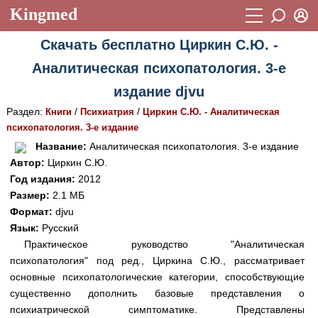
Kingmed
Вход
Скачать бесплатно Циркин С.Ю. -
Учебный материал
Логин (E-mail):
Аналитическая психопатология. 3-е
Видеогалерея
899
издание djvu
Пароль
Фотогалерея
(1906)
Раздел:
/
/
Книги
Психиатрия
Циркин С.Ю. - Аналитическая
психопатология. 3-е издание
Истории болезней
1268
Восстановить пароль
Название:
Аналитическая психопатология. 3-е издание
Лекции и презентации
2474
Регистрация
Автор:
Циркин С.Ю.
Год издания:
2012
Вход
Аккредитационные тесты
(6)
Размер:
2.1 МБ
Формат:
djvu
Методические рекомендации
1050
Язык:
Русский
Научно-популярное
Практическое руководство "Аналитическая
психопатология" под ред., Циркина С.Ю., рассматривает
Статьи
основные психопатологические категории, способствующие
существенно дополнить базовые представления о
Новости
(244)
психиатрической симптоматике. Представлены