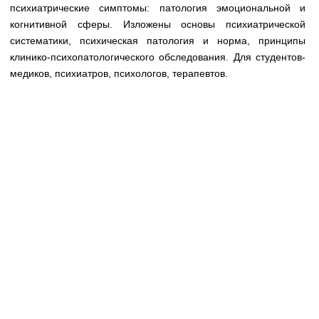
Медицинская стандартизация
психиатрические симптомы: патология эмоциональной и
когнитивной сферы. Изложены основы психиатрической
Нормативы экстренной и неотложной помощи
систематики, психическая патология и норма, принципы
клинико-психопатологического обследования. Для студентов-
Нормы лабораторных и инструментальных
медиков, психиатров, психологов, терапевтов.
исследований
Обратная связь
Добавить материал
FAQ