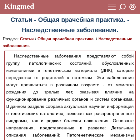
Kingmed
Вход
Статьи - Общая врачебная практика. -
Учебный материал
Логин (E-mail):
Наследственные заболевания.
Видеогалерея
899
Раздел:
/
/
Статьи
Общая врачебная практика.
Наследственные
Пароль
Фотогалерея
заболевания.
(1906)
Наследственные заболевания представляют собой
Истории болезней
1268
группу патологических состояний, обусловленных
Восстановить пароль
Лекции и презентации
изменениями в генетическом материале (ДНК), которые
2474
Регистрация
передаются от родителей к потомкам. Эти заболевания
Вход
Аккредитационные тесты
(6)
могут проявляться в различном возрасте - от момента
рождения до зрелых лет, оказывая влияние на
Методические рекомендации
1050
функционирование различных органов и систем организма.
В данном разделе собрана актуальная научная информация
Научно-популярное
о генетических патологиях, включая как распространенные
Статьи
синдромы, так и редкие болезни накопления. Основные
направления, представленные в разделе: Детальные
Новости
(244)
описания заболеваний: Патогенетические механизмы