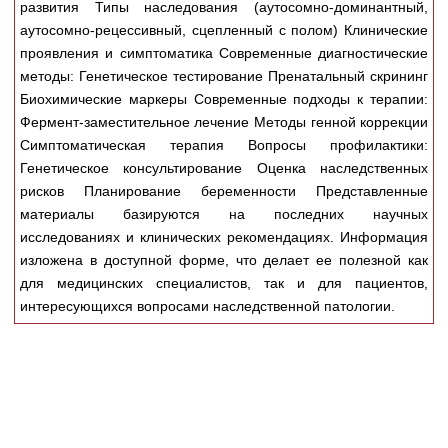
развития Типы наследования (аутосомно-доминантный,
Медицинская стандартизация
аутосомно-рецессивный, сцепленный с полом) Клинические
Нормативы экстренной и неотложной помощи
проявления и симптоматика Современные диагностические
методы: Генетическое тестирование Пренатальный скрининг
Нормы лабораторных и инструментальных
Биохимические маркеры Современные подходы к терапии:
исследований
Фермент-заместительное лечение Методы генной коррекции
Обратная связь
Симптоматическая терапия Вопросы профилактики:
Добавить материал
Генетическое консультирование Оценка наследственных
FAQ
рисков Планирование беременности Представленные
материалы базируются на последних научных
исследованиях и клинических рекомендациях. Информация
изложена в доступной форме, что делает ее полезной как
для медицинских специалистов, так и для пациентов,
интересующихся вопросами наследственной патологии.