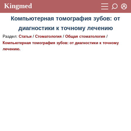
Kingmed
Вход
Компьютерная томография зубов: от
Учебный материал
Логин (E-mail):
диагностики к точному лечению
Видеогалерея
899
Раздел:
/
/
/
Статьи
Стоматология
Общая стоматология
Пароль
Фотогалерея
Компьютерная томография зубов: от диагностики к точному
(1906)
лечению.
Истории болезней
1268
Восстановить пароль
Лекции и презентации
2474
Регистрация
Вход
Аккредитационные тесты
(6)
Методические рекомендации
1050
Научно-популярное
Статьи
Новости
(244)