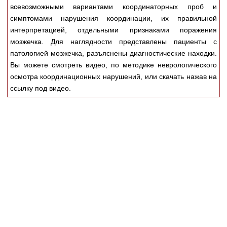
Медицинская стандартизация
всевозможными вариантами координаторных проб и
симптомами нарушения координации, их правильной
Нормативы экстренной и неотложной помощи
интерпретацией, отдельными признаками поражения
мозжечка. Для наглядности представлены пациенты с
Нормы лабораторных и инструментальных
патологией мозжечка, разъяснены диагностические находки.
исследований
Вы можете смотреть видео, по методике неврологического
Обратная связь
осмотра координационных нарушений, или скачать нажав на
Добавить материал
ссылку под видео.
FAQ