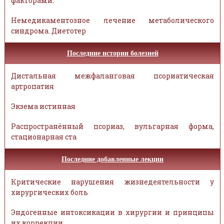
факторами.
Немедикаментозное лечение метаболического
синдрома. Диетотер
Последние истории болезней
Дистальная межфаланговая псориатическая
артропатия
Экзема истинная
Распространённый псориаз, вульгарная форма,
стационарная ста
Последние добавленные лекции
Критические нарушения жизнедеятельности у
хирургических боль
Эндогенные интоксикации в хирургии и принципы
их коррекции