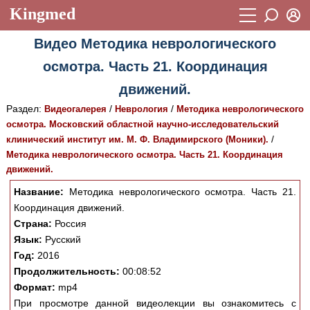
Kingmed
Вход
Видео Методика неврологического
Учебный материал
Логин (E-mail):
осмотра. Часть 21. Координация
Видеогалерея
899
движений.
Пароль
Фотогалерея
(1906)
Раздел:
/
/
Видеогалерея
Неврология
Методика неврологического
осмотра. Московский областной научно-исследовательский
Истории болезней
1268
/
клинический институт им. М. Ф. Владимирского (Моники).
Восстановить пароль
Методика неврологического осмотра. Часть 21. Координация
Лекции и презентации
2474
Регистрация
движений.
Вход
Аккредитационные тесты
(6)
Название:
Методика неврологического осмотра. Часть 21.
Координация движений.
Методические рекомендации
1050
Страна:
Россия
Научно-популярное
Язык:
Русский
Год:
2016
Статьи
Продолжительность:
00:08:52
Формат:
mp4
Новости
(244)
При просмотре данной видеолекции вы ознакомитесь с