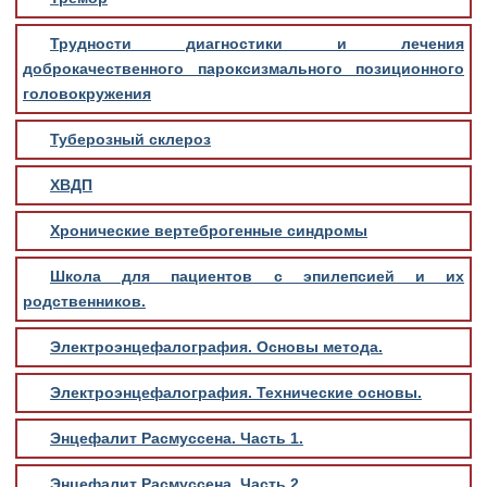
Трудности диагностики и лечения
доброкачественного пароксизмального позиционного
головокружения
Туберозный склероз
ХВДП
Хронические вертеброгенные синдромы
Школа для пациентов с эпилепсией и их
родственников.
Электроэнцефалография. Основы метода.
Электроэнцефалография. Технические основы.
Энцефалит Расмуссена. Часть 1.
Энцефалит Расмуссена. Часть 2.