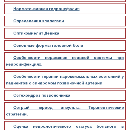
Нормотензивная гидроцефалия
Определения эпилепсии
Оптикомиелит Девика
Основные формы головной боли
Особенности поражения нервной системы при
нейроинфекциях.
Особенности терапии пароксизмальных состояний у
пациентов с синдромом позвоночной артерии
Остехондроз позвоночника
Острый период инсульта. Терапевтические
стратегии.
Оценка неврологического статуса больного в