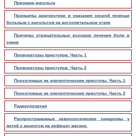
Признаки инсульта
Принципы диагностики и оказания скорой помощи
больным с инсультом на догоспитальном этапе
Причины отрицательных исходов лечения боли в
спине
Провокаторы приступов. Часть 1
Провокаторы приступов. Часть 2
Психогенные не эпилептические приступы. Часть 1
Психогенные не эпилептические приступы. Часть 2
Радикулопатия
Распространенные неврологические синдромы у
детей с акцентом на дефицит магния.