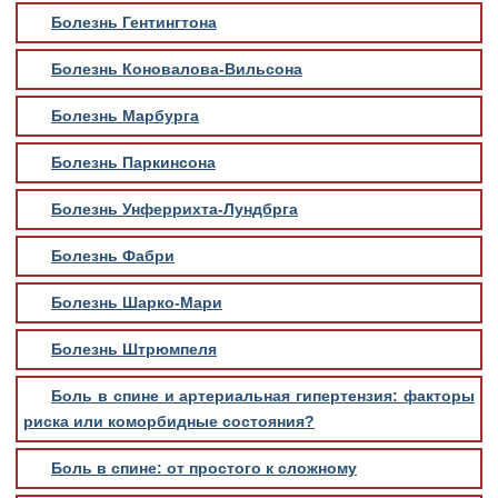
Болезнь Гентингтона
Болезнь Коновалова-Вильсона
Болезнь Марбурга
Болезнь Паркинсона
Болезнь Унферрихта-Лундбрга
Болезнь Фабри
Болезнь Шарко-Мари
Болезнь Штрюмпеля
Боль в спине и артериальная гипертензия: факторы
риска или коморбидные состояния?
Боль в спине: от простого к сложному