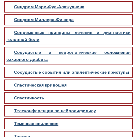
Синдром Мари-Фуа-Алажуанина
Синдром Миллера-Фишера
Современные принципы лечения и диагностики
головной боли
Сосудистые и неврологические осложнения
сахарного диабета
Сосудистые события или эпилептические приступы
Спастическая кривошея
Спастичность
Телеконференция по нейросифилису
Теменная эпилепсия
Тремор