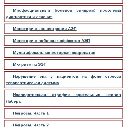
Миофасциальный болевой синдром: проблемы
диагностики и лечения
Мониторинг концентрации АЭП
Мониторинг побочных эффектов АЭП
Мультифокальная моторная невропатия
Мю-ритм на ЭЭГ
Нарушение сна у пациентов на фоне стресса
терапевтическая дилемма
Наследственная атрофия зрительных нервов
Лабера
Неврозы. Часть 1
Неврозы. Часть 2