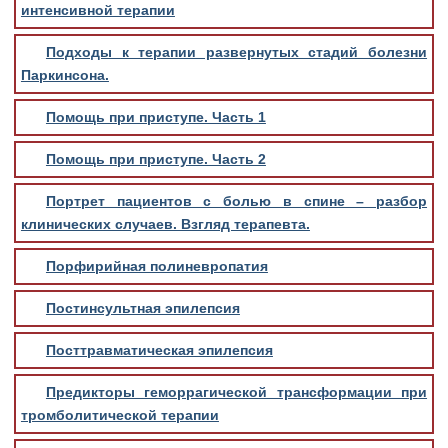
интенсивной терапии
Подходы к терапии развернутых стадий болезни
Паркинсона.
Помощь при приступе. Часть 1
Помощь при приступе. Часть 2
Портрет пациентов с болью в спине – разбор
клинических случаев. Взгляд терапевта.
Порфирийная полиневропатия
Постинсультная эпилепсия
Посттравматическая эпилепсия
Предикторы геморрагической трансформации при
тромболитической терапии