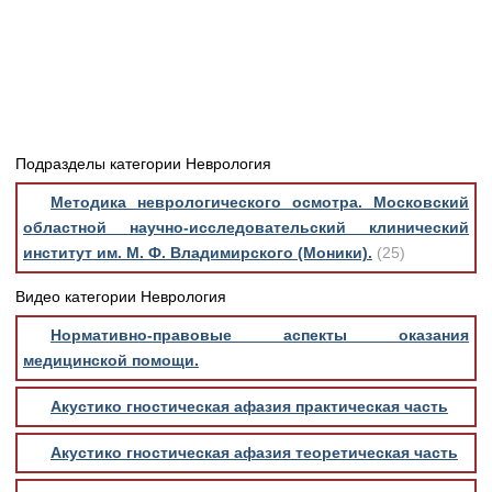
Медицинская стандартизация
Нормативы экстренной и неотложной помощи
Нормы лабораторных и инструментальных
исследований
Обратная связь
Подразделы категории Неврология
Добавить материал
FAQ
Методика неврологического осмотра. Московский
областной научно-исследовательский клинический
институт им. М. Ф. Владимирского (Моники).
(25)
Видео категории Неврология
Нормативно-правовые аспекты оказания
медицинской помощи.
Акустико гностическая афазия практическая часть
Акустико гностическая афазия теоретическая часть