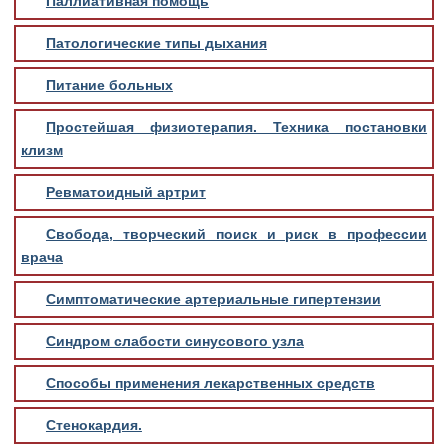
Паллиативная помощь
Патологические типы дыхания
Питание больных
Простейшая физиотерапия. Техника постановки
клизм
Ревматоидный артрит
Свобода, творческий поиск и риск в профессии
врача
Симптоматические артериальные гипертензии
Синдром слабости синусового узла
Способы применения лекарственных средств
Стенокардия.