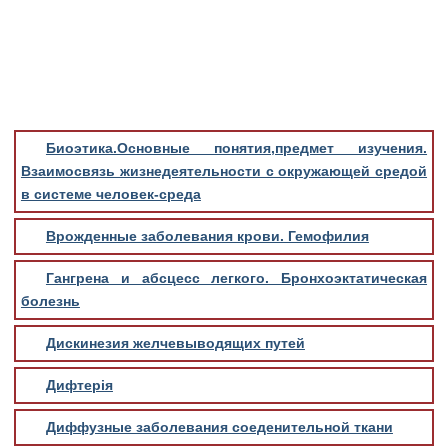
Медицинская стандартизация
Нормативы экстренной и неотложной помощи
Нормы лабораторных и инструментальных
исследований
Обратная связь
Биоэтика.Основные понятия,предмет изучения.
Добавить материал
Взаимосвязь жизнедеятельности с окружающей средой
FAQ
в системе человек-среда
Врожденные заболевания крови. Гемофилия
Гангрена и абсцесс легкого. Бронхоэктатическая
болезнь
Дискинезия желчевыводящих путей
Дифтерія
Диффузные заболевания соеденительной ткани