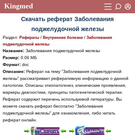
Kingmed
Вход
Скачать реферат Заболевания
Учебный материал
Логин (E-mail):
поджелудочной железы
Видеогалерея
899
Раздел:
/
/
Рефераты
Внутренние болезни
Заболевания
Пароль
Фотогалерея
поджелудочной железы
(1906)
Название:
Заболевания поджелудочной железы
Истории болезней
1268
Размер:
0.06 МБ
Восстановить пароль
Формат:
doc
Лекции и презентации
2474
Регистрация
Описание:
Реферат на тему "Заболевания поджелудочной
Вход
железы" рассматривает реферативную информацию о данной
Аккредитационные тесты
(6)
патологии. Описаны этиопатогенез, клинические проявления,
Методические рекомендации
1050
маркеры диагностики, принципы патогенетической терапии.
Реферат содержит перечень используемой литературы. Вы
Научно-популярное
можете скачать реферат бесплатно "Заболевания
поджелудочной железы" для ознакомления, либо читать
Статьи
реферат онлайн.
Новости
(244)