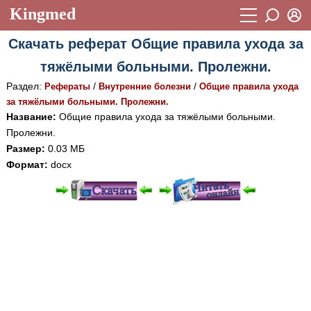
Kingmed
Вход
Скачать реферат Общие правила ухода за
Учебный материал
Логин (E-mail):
тяжёлыми больными. Пролежни.
Видеогалерея
899
Раздел:
/
/
Рефераты
Внутренние болезни
Общие правила ухода
Пароль
Фотогалерея
за тяжёлыми больными. Пролежни.
(1906)
Название:
Общие правила ухода за тяжёлыми больными.
Истории болезней
1268
Пролежни.
Восстановить пароль
Размер:
0.03 МБ
Лекции и презентации
2474
Регистрация
Формат:
docx
Вход
Аккредитационные тесты
(6)
Методические рекомендации
1050
При просмотре в режиме "Читать онлайн" возможны
различные ошибки отображения документа в результате
Научно-популярное
отсутствия поддержки Вашим браузером шрифтов и
Статьи
изменения размеров исходных шаблонов. При
скачивании документа данная ошибка устраняется Вашим
Новости
(244)
программным обеспечением автоматически.