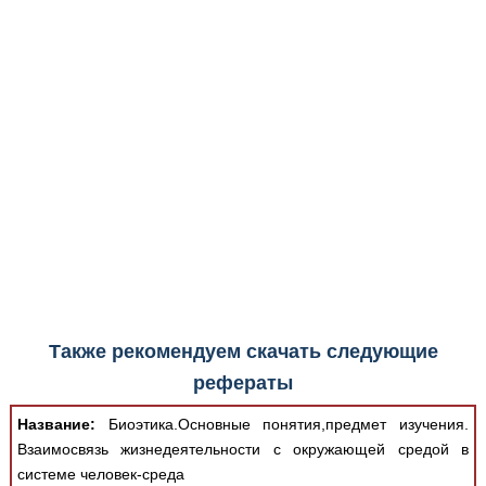
Медицинская стандартизация
Нормативы экстренной и неотложной помощи
Нормы лабораторных и инструментальных
исследований
Обратная связь
Добавить материал
FAQ
Также рекомендуем скачать следующие
рефераты
Название:
Биоэтика.Основные понятия,предмет изучения.
Взаимосвязь жизнедеятельности с окружающей средой в
системе человек-среда