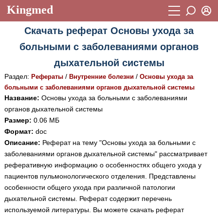
Kingmed
Вход
Скачать реферат Основы ухода за
Учебный материал
Логин (E-mail):
больными с заболеваниями органов
Видеогалерея
899
дыхательной системы
Пароль
Фотогалерея
(1906)
Раздел:
/
/
Рефераты
Внутренние болезни
Основы ухода за
больными с заболеваниями органов дыхательной системы
Истории болезней
1268
Название:
Основы ухода за больными с заболеваниями
Восстановить пароль
органов дыхательной системы
Лекции и презентации
2474
Регистрация
Размер:
0.06 МБ
Вход
Аккредитационные тесты
(6)
Формат:
doc
Описание:
Реферат на тему "Основы ухода за больными с
Методические рекомендации
1050
заболеваниями органов дыхательной системы" рассматривает
реферативную информацию о особенностях общего ухода у
Научно-популярное
пациентов пульмонологического отделения. Представлены
Статьи
особенности общего ухода при различной патологии
дыхательной системы. Реферат содержит перечень
Новости
(244)
используемой литературы. Вы можете скачать реферат