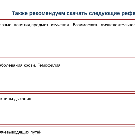
Также рекомендуем скачать следующие реф
овные понятия,предмет изучения. Взаимосвязь жизнедеятельно
болевания крови. Гемофилия
е типы дыхания
лчевыводящих путей