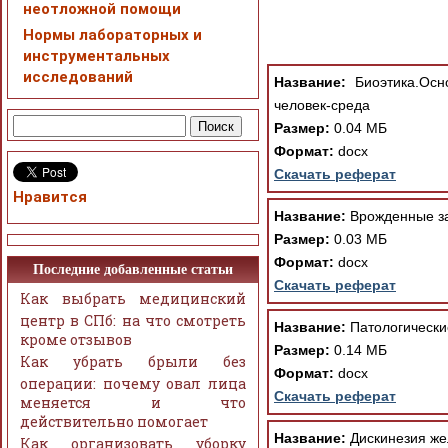
неотложной помощи
Нормы лабораторных и
инструментальных
исследований
Название:
Биоэтика.Осн
человек-среда
Размер:
0.04 МБ
Формат:
docx
Скачать реферат
Нравится
Название:
Врожденные за
Размер:
0.03 МБ
Формат:
docx
Последние добавленные статьи
Скачать реферат
Как выбрать медицинский
центр в СПб: на что смотреть
Название:
Патологически
кроме отзывов
Размер:
0.14 МБ
Как убрать брыли без
Формат:
docx
операции: почему овал лица
Скачать реферат
меняется и что
действительно помогает
Название:
Дискинезия же
Как организовать уборку