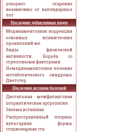
ускоряет старение
независимо от календарных
лет
Последние добавленные видео
Медикаментозная коррекция
основных клинических
проявлений ме
Виды физической
активности. Борьба со
стрессовыми факторами.
Немедикаментозное лечение
метаболического синдрома.
Диетотер
Последние истории болезней
Дистальная межфаланговая
псориатическая артропатия
Экзема истинная
Распространённый псориаз,
вульгарная форма,
стационарная ста