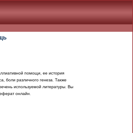
щь
ллиативной помощи, ее история
а, боли различного генеза. Также
речень используемой литературы. Вы
реферат онлайн.
документа в результате отсутствия
При скачивании документа данная