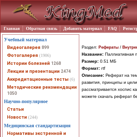
Главная
Обратная связь
Добавить материал
FAQ
Регист
Учебный материал
Видеогалерея
Раздел:
/
899
Рефераты
Внутре
Название:
Паллиативная 
Фотогалерея
(1906)
Размер:
0.51 МБ
Истории болезней
1268
Формат:
rtf
Лекции и презентации
2474
Описание:
Реферат на тем
Аккредитационные тесты
(6)
развития, принципы и цели
Методические рекомендации
рассматривается хоспис к
1050
можете скачать реферат б
Научно-популярное
Статьи
Новости
(244)
При просмотре в режим
Медицинская стандартизация
поддержки Вашим брау
Нормативы экстренной и
ошибка устраняется Ва