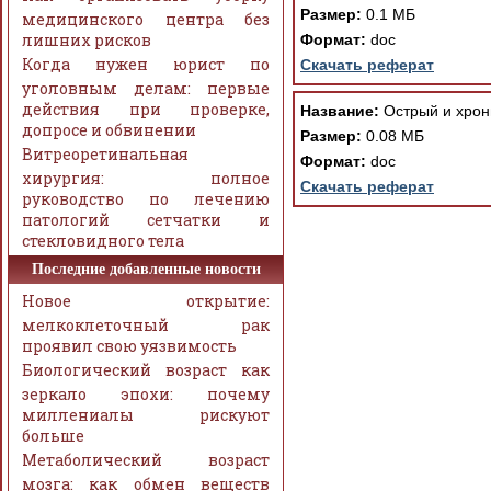
Размер:
0.1 МБ
медицинского центра без
лишних рисков
Формат:
doc
Когда нужен юрист по
Скачать реферат
уголовным делам: первые
действия при проверке,
Название:
Острый и хрон
допросе и обвинении
Размер:
0.08 МБ
Витреоретинальная
Формат:
doc
хирургия: полное
Скачать реферат
руководство по лечению
патологий сетчатки и
стекловидного тела
Последние добавленные новости
Новое открытие:
мелкоклеточный рак
проявил свою уязвимость
Биологический возраст как
зеркало эпохи: почему
миллениалы рискуют
больше
Метаболический возраст
мозга: как обмен веществ