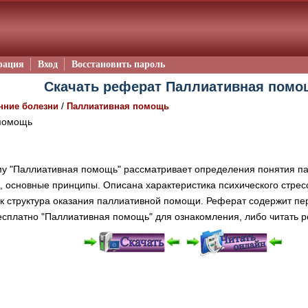
рация
Вход
Восстановить пароль
Скачать реферат Паллиативная помо
/
нние болезни
Паллиативная помощь
помощь
у "Паллиативная помощь" рассматривает определения понятия па
, основные принципы. Описана характеристика психического стресс
ак структура оказания паллиативной помощи. Реферат содержит пе
есплатно "Паллиативная помощь" для ознакомления, либо читать 
е "Читать онлайн" возможны различные ошибки отображения 
зером шрифтов и изменения размеров исходных шаблонов. 
шим программным обеспечением автоматически.