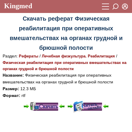
Kingmed
Вход
Скачать реферат Физическая
Учебный материал
Логин (E-mail):
реабилитация при оперативных
Видеогалерея
899
вмешательствах на органах грудной и
Пароль
Фотогалерея
(1906)
брюшной полости
Истории болезней
1268
Раздел:
/
/
Рефераты
Лечебная физкультура. Реабилитация
Восстановить пароль
Физическая реабилитация при оперативных вмешательствах на
Лекции и презентации
2474
Регистрация
органах грудной и брюшной полости
Название:
Физическая реабилитация при оперативных
Вход
Аккредитационные тесты
(6)
вмешательствах на органах грудной и брюшной полости
Размер:
12.3 МБ
Методические рекомендации
1050
Формат:
rtf
Научно-популярное
Статьи
При просмотре в режиме "Читать онлайн" возможны
Новости
(244)
различные ошибки отображения документа в результате