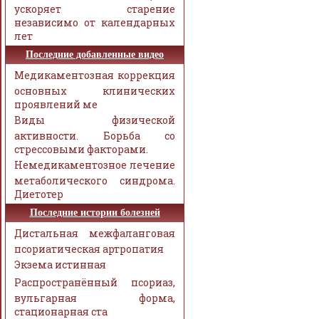
ускоряет старение
независимо от календарных
лет
Последние добавленные видео
Медикаментозная коррекция
основных клинических
проявлений ме
Виды физической
активности. Борьба со
стрессовыми факторами.
Немедикаментозное лечение
метаболического синдрома.
Диетотер
Последние истории болезней
Дистальная межфаланговая
псориатическая артропатия
Экзема истинная
Распространённый псориаз,
вульгарная форма,
стационарная ста