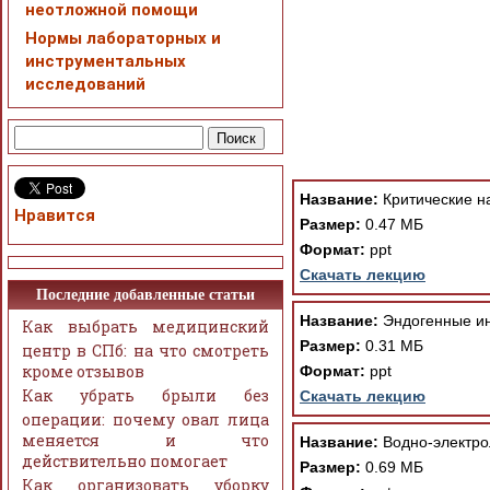
неотложной помощи
Нормы лабораторных и
При просмотре в режим
инструментальных
поддержки Вашим брау
исследований
ошибка устраняется Ва
Название:
Критические н
Нравится
Размер:
0.47 МБ
Формат:
ppt
Скачать лекцию
Последние добавленные статьи
Название:
Эндогенные ин
Как выбрать медицинский
Размер:
0.31 МБ
центр в СПб: на что смотреть
кроме отзывов
Формат:
ppt
Как убрать брыли без
Скачать лекцию
операции: почему овал лица
меняется и что
Название:
Водно-электро
действительно помогает
Размер:
0.69 МБ
Как организовать уборку