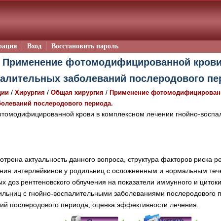
рация
Вход
Восстановить пароль
 Применение фотомодифицированной крови
алительных заболеваний послеродового пер
/
/
/
ции
Хирургия
Общая хирургия
Применение фотомодифицированн
болеваний послеродового периода.
омодифицированной крови в комплексном лечении гнойно-воспал
отрена актуальность данного вопроса, структура факторов риска 
ния интерлейкинов у родильниц с осложненным и нормальным теч
х доз рентгеновского облучения на показатели иммунного и циток
ильниц с гнойно-воспалительными заболеваниями послеродового п
ий послеродового периода, оценка эффективности лечения.