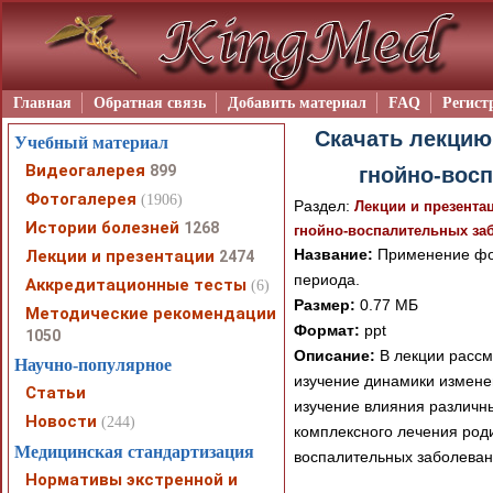
Главная
Обратная связь
Добавить материал
FAQ
Регист
Скачать лекцию
Учебный материал
Видеогалерея
899
гнойно-восп
Фотогалерея
(1906)
Раздел:
Лекции и презента
Истории болезней
1268
гнойно-воспалительных за
Название:
Применение фот
Лекции и презентации
2474
периода.
Аккредитационные тесты
(6)
Размер:
0.77 МБ
Методические рекомендации
Формат:
ppt
1050
Описание:
В лекции рассм
Научно-популярное
изучение динамики измене
Статьи
изучение влияния различны
Новости
(244)
комплексного лечения род
Медицинская стандартизация
воспалительных заболеван
Нормативы экстренной и