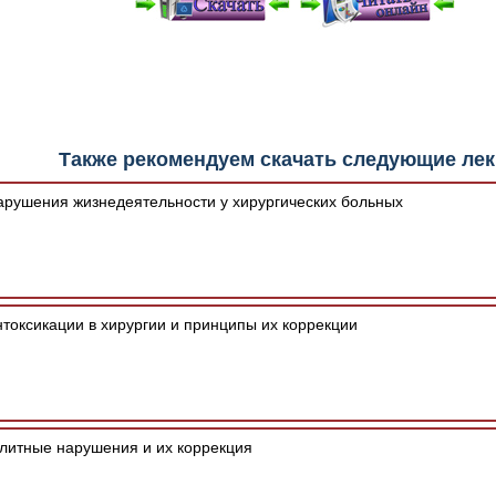
е "Читать онлайн" возможны различные ошибки отображения 
зером шрифтов и изменения размеров исходных шаблонов. 
шим программным обеспечением автоматически.
Также рекомендуем скачать следующие ле
арушения жизнедеятельности у хирургических больных
токсикации в хирургии и принципы их коррекции
литные нарушения и их коррекция