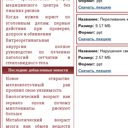
Формат:
ppt
медицинского центра без
Скачать лекцию
лишних рисков
Когда нужен юрист по
Название:
Переливание к
уголовным делам: первые
Размер:
9.17 МБ
действия при проверке,
Формат:
ppt
допросе и обвинении
Скачать лекцию
Витреоретинальная
хирургия: полное
Название:
Нарушения све
руководство по лечению
патологий сетчатки и
Размер:
2.57 МБ
стекловидного тела
Формат:
ppt
Последние добавленные новости
Скачать лекцию
Новое открытие:
мелкоклеточный рак
проявил свою уязвимость
Биологический возраст как
зеркало эпохи: почему
миллениалы рискуют
больше
Метаболический возраст
мозга: как обмен веществ