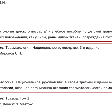
В.И.
тология детского возраста" - учебное пособие по детской трав
ких повреждений, как ушибы, раны мягких тканей, повреждения сух
ие:
Травматология. Национальное руководство. 3-е издание.
 Миронов С.П.
тология. Национальное руководство" в своем третьем издании 
тологии, освещая организацию оказания травматологической помощ
ие:
Травма. Том 1
, Кеннэт Л. Маттокс