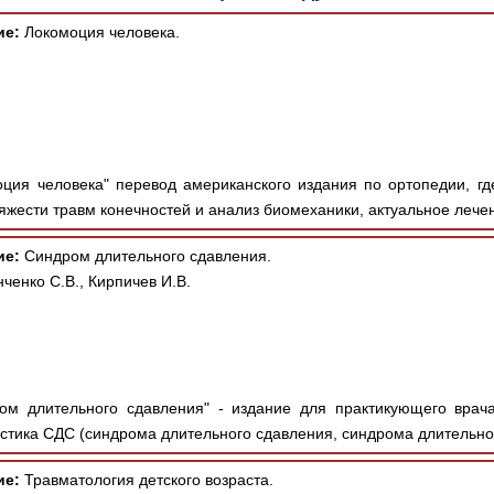
ие:
Локомоция человека.
ция человека" перевод американского издания по ортопедии, гд
яжести травм конечностей и анализ биомеханики, актуальное лечен
ие:
Синдром длительного сдавления.
ченко С.В., Кирпичев И.В.
м длительного сдавления" - издание для практикующего врача
стика СДС (синдрома длительного сдавления, синдрома длительног
ие:
Травматология детского возраста.