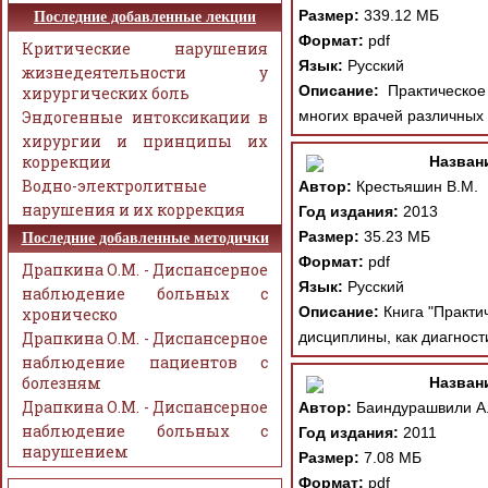
Размер:
339.12 МБ
Последние добавленные лекции
Формат:
pdf
Критические нарушения
Язык:
Русский
жизнедеятельности у
Описание:
Практическое 
хирургических боль
Эндогенные интоксикации в
многих врачей различных 
хирургии и принципы их
коррекции
Назван
Водно-электролитные
Автор:
Крестьяшин В.М.
нарушения и их коррекция
Год издания:
2013
Размер:
35.23 МБ
Последние добавленные методички
Формат:
pdf
Драпкина О.М. - Диспансерное
Язык:
Русский
наблюдение больных с
Описание:
Книга "Практи
хроническо
Драпкина О.М. - Диспансерное
дисциплины, как диагност
наблюдение пациентов с
болезням
Назван
Драпкина О.М. - Диспансерное
Автор:
Баиндурашвили А. Г
наблюдение больных с
Год издания:
2011
нарушением
Размер:
7.08 МБ
Формат:
pdf