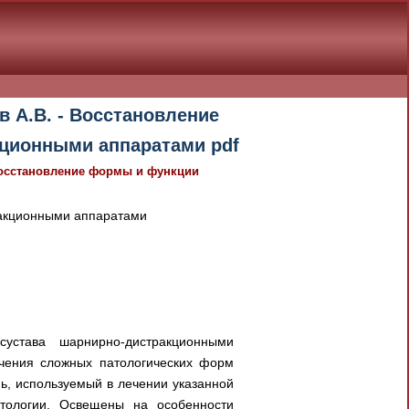
в А.В. - Восстановление
кционными аппаратами pdf
 Восстановление формы и функции
ракционными аппаратами
устава шарнирно-дистракционными
ечения сложных патологических форм
ь, используемый в лечении указанной
тологии. Освещены на особенности