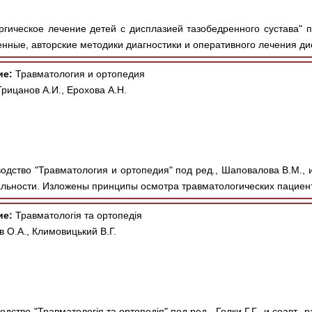
гическое лечение детей с дисплазией тазобедренного сустава" по
ные, авторские методики диагностики и оперативного лечения дис
ие:
Травматология и ортопедия
рицанов А.И., Ерохова А.Н.
одство "Травматология и ортопедия" под ред., Шаповалова В.М., и
льности. Изложены принципы осмотра травматологических пациент
ие:
Травматологія та ортопедія
ов О.А., Климовицький В.Г.
дство "Травматологія та ортопедія" под ред., Голки Г.Г., и соавт.