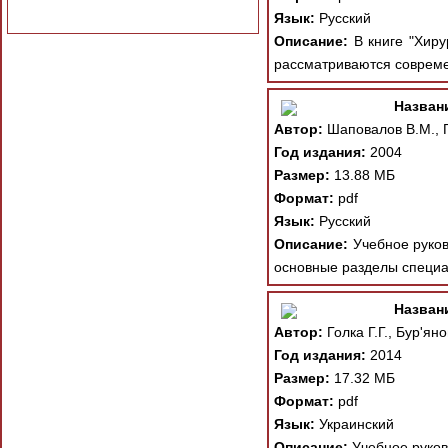
Язык:
Русский
Описание:
В книге "Хирур
рассматриваются современ
Назван
Автор:
Шаповалов В.М., Г
Год издания:
2004
Размер:
13.88 МБ
Формат:
pdf
Язык:
Русский
Описание:
Учебное руков
основные разделы специа
Назван
Автор:
Голка Г.Г., Бур'ян
Год издания:
2014
Размер:
17.32 МБ
Формат:
pdf
Язык:
Украинский
Описание:
Учебное руково