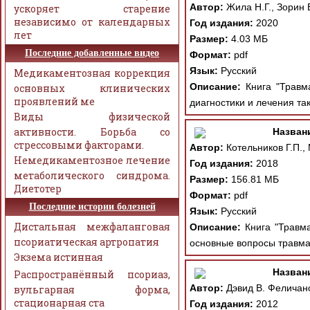
Автор:
Жила Н.Г., Зорин 
ускоряет старение
независимо от календарных
Год издания:
2020
лет
Размер:
4.03 МБ
Последние добавленные видео
Формат:
pdf
Язык:
Русский
Медикаментозная коррекция
Описание:
Книга "Травма
основных клинических
проявлений ме
диагностики и лечения та
Виды физической
активности. Борьба со
Назван
стрессовыми факторами.
Автор:
Котельников Г.П.,
Немедикаментозное лечение
Год издания:
2018
метаболического синдрома.
Размер:
156.81 МБ
Диетотер
Формат:
pdf
Последние истории болезней
Язык:
Русский
Дистальная межфаланговая
Описание:
Книга "Травма
псориатическая артропатия
основные вопросы травма
Экзема истинная
Назван
Распространённый псориаз,
Автор:
Дэвид В. Феличано
вульгарная форма,
стационарная ста
Год издания:
2012