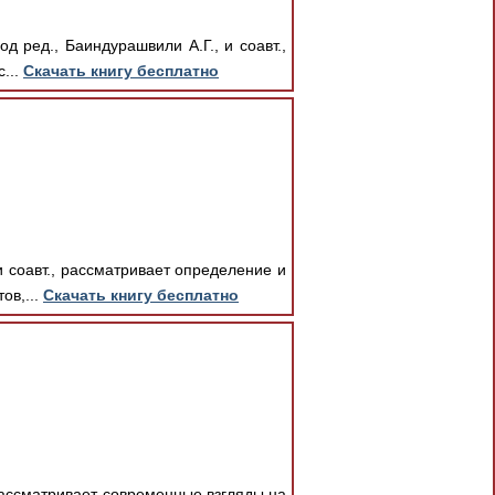
д ред., Баиндурашвили А.Г., и соавт.,
...
Скачать книгу бесплатно
 соавт., рассматривает определение и
ов,...
Скачать книгу бесплатно
, рассматривает современные взгляды на