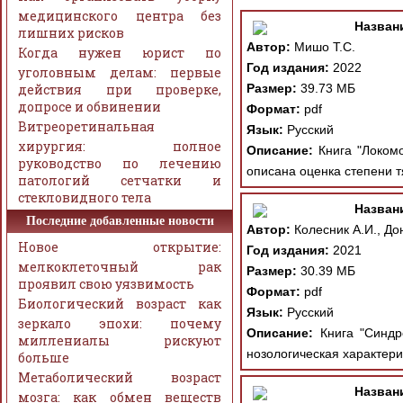
медицинского центра без
Назван
лишних рисков
Автор:
Мишо Т.С.
Когда нужен юрист по
Год издания:
2022
уголовным делам: первые
действия при проверке,
Размер:
39.73 МБ
допросе и обвинении
Формат:
pdf
Витреоретинальная
Язык:
Русский
хирургия: полное
Описание:
Книга "Локомо
руководство по лечению
описана оценка степени т
патологий сетчатки и
стекловидного тела
Назван
Последние добавленные новости
Автор:
Колесник А.И., Дон
Новое открытие:
Год издания:
2021
мелкоклеточный рак
Размер:
30.39 МБ
проявил свою уязвимость
Формат:
pdf
Биологический возраст как
Язык:
Русский
зеркало эпохи: почему
Описание:
Книга "Синдро
миллениалы рискуют
нозологическая характери
больше
Метаболический возраст
Назван
мозга: как обмен веществ