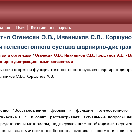
рация
Вход
Восстановить пароль
тно Оганесян О.В., Иванников С.В., Коршуно
 голеностопного сустава шарнирно-дистра
/
гия и ортопедия
Оганесян О.В., Иванников С.В., Коршунов А.В. -
арнирно-дистракционными аппаратами
вление формы и функции голеностопного сустава шарнирно-дист
анников С.В., Коршунов А.В.
одство "Восстановление формы и функции голеностопного с
ганесяна О.В., и соавт., рассматривает актуальные вопросы л
 Представлены материалы, подтверждающие необходимый перечен
ещены анатомические особенности сустава в норме и при па