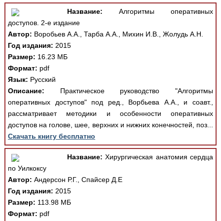
Название:
Алгоритмы оперативных
доступов. 2-е издание
Автор:
Воробьев А.А., Тарба А.А., Михин И.В., Жолудь А.Н.
Год издания:
2015
Размер:
16.23 МБ
Формат:
pdf
Язык:
Русский
Описание:
Практическое руководство "Алгоритмы
оперативных доступов" под ред., Ворбьева А.А., и соавт.,
рассматривает методики и особенности оперативных
доступов на голове, шее, верхних и нижних конечностей, поз...
Скачать книгу бесплатно
Название:
Хирургическая анатомия сердца
по Уилкоксу
Автор:
Андерсон Р.Г., Спайсер Д.Е
Год издания:
2015
Размер:
113.98 МБ
Формат:
pdf