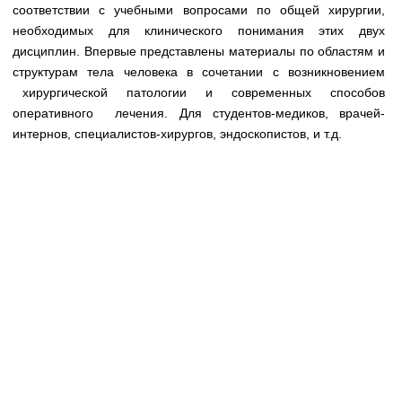
Медицинская стандартизация
соответствии с учебными вопросами по общей хирургии,
необходимых для клинического понимания этих двух
Нормативы экстренной и неотложной помощи
дисциплин. Впервые представлены материалы по областям и
структурам тела человека в сочетании с возникновением
Нормы лабораторных и инструментальных
хирургической патологии и современных способов
исследований
оперативного лечения. Для студентов-медиков, врачей-
Обратная связь
интернов, специалистов-хирургов, эндоскопистов, и т.д.
Добавить материал
FAQ