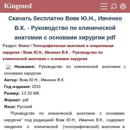
Kingmed
Вход
Скачать бесплатно Вовк Ю.Н., Ивченко
Учебный материал
Логин (E-mail):
В.К. - Руководство по клинической
Видеогалерея
899
анатомии с основами хирургии pdf
Пароль
Фотогалерея
(1906)
Раздел:
/
Книги
Топографическая анатомия и оперативная
/
хирургия
Вовк Ю.Н., Ивченко В.К. - Руководство по
Истории болезней
1268
клинической анатомии с основами хирургии
Восстановить пароль
Лекции и презентации
2474
Регистрация
Название:
Руководство по клинической анатомии с
основами хирургии
Вход
Аккредитационные тесты
(6)
Автор:
Вовк Ю.Н., Ивченко В.К.
Год издания:
2011
Методические рекомендации
1050
Размер:
13.33 МБ
Научно-популярное
Формат:
pdf
Язык:
Русский
Статьи
"Руководство по клинической анатомии с основами
хирургии" под редакцией Вовк Ю.Н., Ивченко В.К., содержит
Новости
(244)
сведения о клинической (топографической) анатомии в