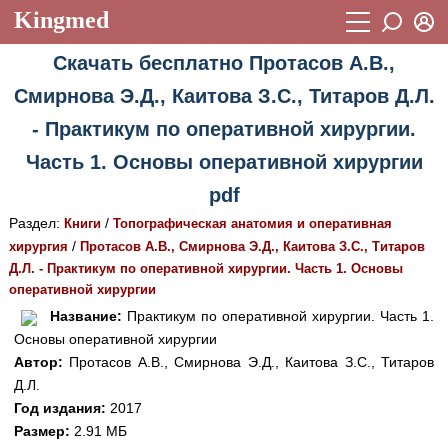
Kingmed
Вход
Скачать бесплатно Протасов А.В.,
Учебный материал
Логин (E-mail):
Смирнова Э.Д., Каитова З.С., Титаров Д.Л.
Видеогалерея
899
- Практикум по оперативной хирургии.
Пароль
Фотогалерея
(1906)
Часть 1. Основы оперативной хирургии
Истории болезней
1268
pdf
Восстановить пароль
Раздел:
/
Лекции и презентации
Книги
Топографическая анатомия и оперативная
2474
Регистрация
/
хирургия
Протасов А.В., Смирнова Э.Д., Каитова З.С., Титаров
Вход
Аккредитационные тесты
(6)
Д.Л. - Практикум по оперативной хирургии. Часть 1. Основы
оперативной хирургии
Методические рекомендации
1050
Название:
Практикум по оперативной хирургии. Часть 1.
Основы оперативной хирургии
Научно-популярное
Автор:
Протасов А.В., Смирнова Э.Д., Каитова З.С., Титаров
Статьи
Д.Л.
Год издания:
2017
Новости
(244)
Размер:
2.91 МБ