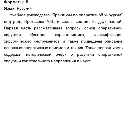
Формат:
pdf
Медицинская стандартизация
Язык:
Русский
Нормативы экстренной и неотложной помощи
Учебное руководство "Практикум по оперативной хирургии"
под ред., Протасова А.В., и соавт., состоит из двух частей.
Нормы лабораторных и инструментальных
Первая часть рассматривает вопросы основ оперативной
исследований
хирургии. Изложен характеристика, классификация
Обратная связь
хирургических инструментов, а также приведены описание
Добавить материал
основных оперативных приемов и техник. Также первая часть
FAQ
содержит исторический очерк о развитии оперативной
хирургии как отдельного направления в науке.