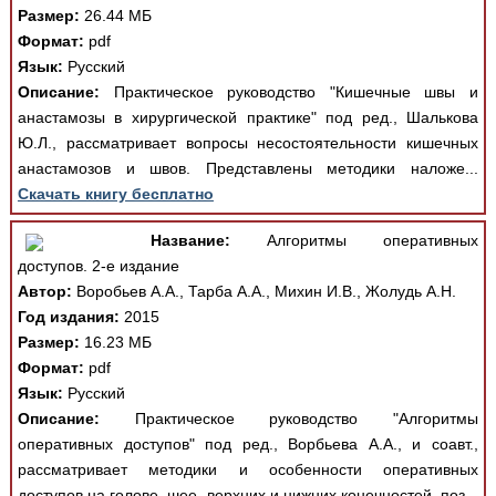
Размер:
26.44 МБ
Формат:
pdf
Язык:
Русский
Описание:
Практическое руководство "Кишечные швы и
анастамозы в хирургической практике" под ред., Шалькова
Ю.Л., рассматривает вопросы несостоятельности кишечных
анастамозов и швов. Представлены методики наложе...
Скачать книгу бесплатно
Название:
Алгоритмы оперативных
доступов. 2-е издание
Автор:
Воробьев А.А., Тарба А.А., Михин И.В., Жолудь А.Н.
Год издания:
2015
Размер:
16.23 МБ
Формат:
pdf
Язык:
Русский
Описание:
Практическое руководство "Алгоритмы
оперативных доступов" под ред., Ворбьева А.А., и соавт.,
рассматривает методики и особенности оперативных
доступов на голове, шее, верхних и нижних конечностей, поз...