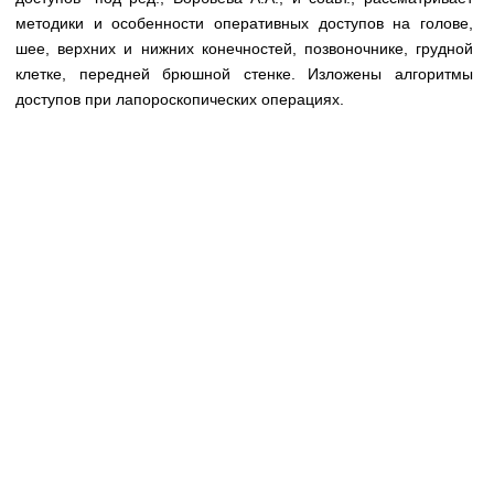
Медицинская стандартизация
методики и особенности оперативных доступов на голове,
шее, верхних и нижних конечностей, позвоночнике, грудной
Нормативы экстренной и неотложной помощи
клетке, передней брюшной стенке. Изложены алгоритмы
Нормы лабораторных и инструментальных
доступов при лапороскопических операциях.
исследований
Обратная связь
Добавить материал
FAQ