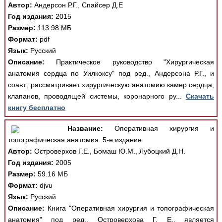
Автор:
Андерсон Р.Г., Спайсер Д.Е
Год издания:
2015
Размер:
113.98 МБ
Формат:
pdf
Язык:
Русский
Описание:
Практическое руководство "Хирургическая
анатомия сердца по Уилкоксу" под ред., Андерсона Р.Г., и
соавт., рассматривает хирургическую анатомию камер сердца,
клапанов, проводящей системы, коронарного ру...
Скачать
книгу бесплатно
Название:
Оперативная хирургия и
топографическая анатомия. 5-е издание
Автор:
Островерхов Г.Е., Бомаш Ю.М., Лубоцкий Д.Н.
Год издания:
2005
Размер:
59.16 МБ
Формат:
djvu
Язык:
Русский
Описание:
Книга "Оперативная хирургия и топографическая
анатомия" под ред., Островерхова Г. Е., является