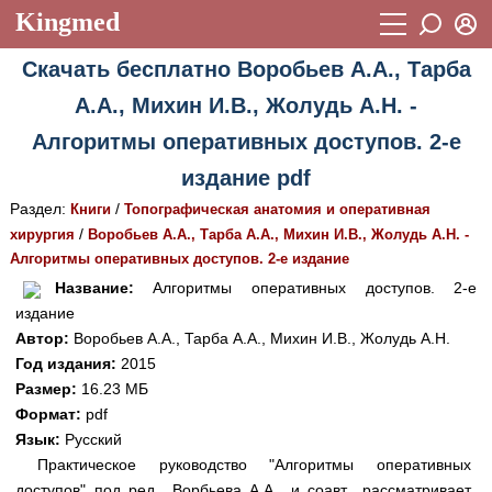
Kingmed
Вход
Скачать бесплатно Воробьев А.А., Тарба
Учебный материал
Логин (E-mail):
А.А., Михин И.В., Жолудь А.Н. -
Видеогалерея
899
Алгоритмы оперативных доступов. 2-е
Пароль
Фотогалерея
(1906)
издание pdf
Истории болезней
1268
Раздел:
/
Книги
Топографическая анатомия и оперативная
Восстановить пароль
/
хирургия
Воробьев А.А., Тарба А.А., Михин И.В., Жолудь А.Н. -
Лекции и презентации
2474
Регистрация
Алгоритмы оперативных доступов. 2-е издание
Вход
Название:
Алгоритмы оперативных доступов. 2-е
Аккредитационные тесты
(6)
издание
Методические рекомендации
1050
Автор:
Воробьев А.А., Тарба А.А., Михин И.В., Жолудь А.Н.
Год издания:
2015
Научно-популярное
Размер:
16.23 МБ
Формат:
pdf
Статьи
Язык:
Русский
Новости
(244)
Практическое руководство "Алгоритмы оперативных
доступов" под ред., Ворбьева А.А., и соавт., рассматривает