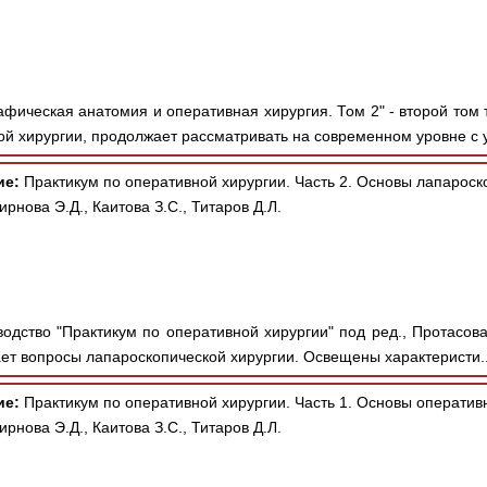
фическая анатомия и оперативная хирургия. Том 2" - второй том 
й хирургии, продолжает рассматривать на современном уровне с у
ие:
Практикум по оперативной хирургии. Часть 2. Основы лапароск
рнова Э.Д., Каитова З.С., Титаров Д.Л.
дство "Практикум по оперативной хирургии" под ред., Протасова А.
ает вопросы лапароскопической хирургии. Освещены характеристи.
ие:
Практикум по оперативной хирургии. Часть 1. Основы оператив
рнова Э.Д., Каитова З.С., Титаров Д.Л.