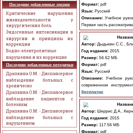
Формат:
pdf
Последние добавленные лекции
Язык:
Русский
Критические нарушения
Описание:
Учебное руково
жизнедеятельности у
Первая часть рассматрива
хирургических боль
Эндогенные интоксикации в
Назван
хирургии и принципы их
коррекции
Автор:
Дыдыкин С.С., Бли
Водно-электролитные
Год издания:
2015
нарушения и их коррекция
Размер:
56.62 МБ
Формат:
pdf
Последние добавленные методички
Язык:
Русский
Драпкина О.М. - Диспансерное
Описание:
Учебное руко
наблюдение больных с
современном инструмен
хроническо
Драпкина О.М. - Диспансерное
бесплатно
наблюдение пациентов с
болезням
Назван
Драпкина О.М. - Диспансерное
Автор:
Шеррис Д.А., Керн
наблюдение больных с
Год издания:
2015
нарушением
Размер:
117.56 МБ
Формат:
pdf