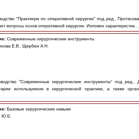
дство "Практикум по оперативной хирургии" под ред., Протасова А.
ет вопросы основ оперативной хирургии. Изложен характеристик..
ие:
Современные хирургические инструменты
нова Е.В., Щербюк А.Н.
водство "Современные хирургические инструменты" под ред., 
тарии используемом в хирургической практике, а также орга
ие:
Базовые хирургические навыки
 Ю.Б.