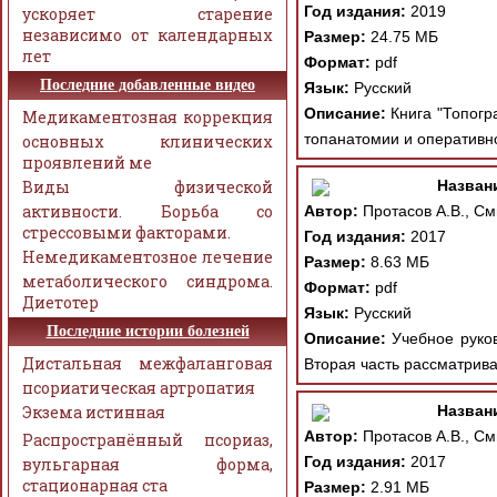
Год издания:
2019
ускоряет старение
независимо от календарных
Размер:
24.75 МБ
лет
Формат:
pdf
Последние добавленные видео
Язык:
Русский
Описание:
Книга "Топогра
Медикаментозная коррекция
топанатомии и оперативно
основных клинических
проявлений ме
Виды физической
Назван
активности. Борьба со
Автор:
Протасов А.В., Сми
стрессовыми факторами.
Год издания:
2017
Немедикаментозное лечение
Размер:
8.63 МБ
метаболического синдрома.
Формат:
pdf
Диетотер
Язык:
Русский
Последние истории болезней
Описание:
Учебное руково
Дистальная межфаланговая
Вторая часть рассматрив
псориатическая артропатия
Экзема истинная
Назван
Автор:
Протасов А.В., Сми
Распространённый псориаз,
Год издания:
2017
вульгарная форма,
стационарная ста
Размер:
2.91 МБ