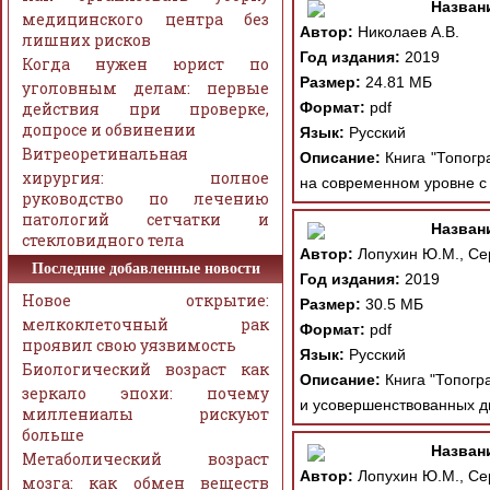
Назван
медицинского центра без
Автор:
Николаев А.В.
лишних рисков
Год издания:
2019
Когда нужен юрист по
Размер:
24.81 МБ
уголовным делам: первые
действия при проверке,
Формат:
pdf
допросе и обвинении
Язык:
Русский
Витреоретинальная
Описание:
Книга "Топогр
хирургия: полное
на современном уровне с
руководство по лечению
патологий сетчатки и
Назван
стекловидного тела
Автор:
Лопухин Ю.М., Сер
Последние добавленные новости
Год издания:
2019
Новое открытие:
Размер:
30.5 МБ
мелкоклеточный рак
Формат:
pdf
проявил свою уязвимость
Язык:
Русский
Биологический возраст как
Описание:
Книга "Топогр
зеркало эпохи: почему
и усовершенствованных ди
миллениалы рискуют
больше
Назван
Метаболический возраст
Автор:
Лопухин Ю.М., Сер
мозга: как обмен веществ