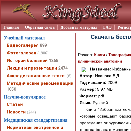
Главная
Обратная связь
Добавить материал
FAQ
Регист
Скачать бесп
Учебный материал
Видеогалерея
899
Фотогалерея
(1906)
Раздел:
/
Книги
Топографич
Истории болезней
1268
клинической анатомии
Лекции и презентации
2474
Название:
Избранные
Аккредитационные тесты
Автор:
Иванова В.Д.
(6)
Год издания:
2009
Методические рекомендации
1050
Размер:
5.97 МБ
Формат:
pdf
Научно-популярное
Язык:
Русский
Статьи
Книга "Избранные лекц
Новости
(244)
которые освещают базис
Медицинская стандартизация
проведения хирургически
Нормативы экстренной и
топографо анатомические 