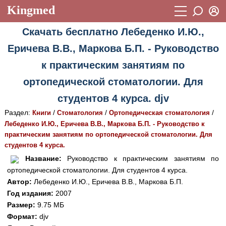
Kingmed
Вход
Скачать бесплатно Лебеденко И.Ю.,
Учебный материал
Логин (E-mail):
Еричева В.В., Маркова Б.П. - Руководство
Видеогалерея
899
к практическим занятиям по
Пароль
Фотогалерея
(1906)
ортопедической стоматологии. Для
Истории болезней
1268
студентов 4 курса. djv
Восстановить пароль
Раздел:
/
/
/
Лекции и презентации
Книги
Стоматология
Ортопедическая стоматология
2474
Регистрация
Лебеденко И.Ю., Еричева В.В., Маркова Б.П. - Руководство к
Вход
Аккредитационные тесты
(6)
практическим занятиям по ортопедической стоматологии. Для
студентов 4 курса.
Методические рекомендации
1050
Название:
Руководство к практическим занятиям по
ортопедической стоматологии. Для студентов 4 курса.
Научно-популярное
Автор:
Лебеденко И.Ю., Еричева В.В., Маркова Б.П.
Статьи
Год издания:
2007
Размер:
9.75 МБ
Новости
(244)
Формат:
djv