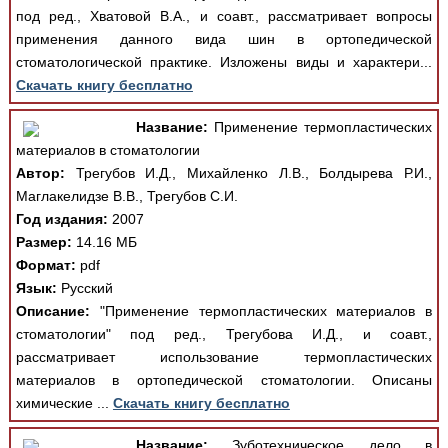
под ред., Хватовой В.А., и соавт., рассматривает вопросы
применения данного вида шин в ортопедической
стоматологической практике. Изложены виды и характери...
Скачать книгу бесплатно
Название:
Применение термопластических
материалов в стоматологии
Автор:
Трегубов И.Д., Михайленко Л.В., Болдырева Р.И.,
Маглакелидзе В.В., Трегубов С.И.
Год издания:
2007
Размер:
14.16 МБ
Формат:
pdf
Язык:
Русский
Описание:
"Применение термопластических материалов в
стоматологии" под ред., Трегубова И.Д., и соавт.,
рассматривает использование термопластических
материалов в ортопедической стоматологии. Описаны
химические ...
Скачать книгу бесплатно
Название:
Зуботехническое дело в