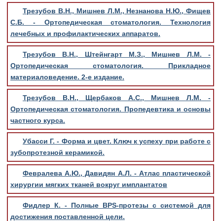
Трезубов В.Н., Мишнев Л.М., Незнанова Н.Ю., Фищев
С.Б. - Ортопедическая стоматология. Технология
лечебных и профилактических аппаратов.
Трезубов В.Н., Штейнгарт М.З., Мишнев Л.М. -
Ортопедическая стоматология. Прикладное
материаловедение. 2-е издание.
Трезубов В.Н., Щербаков А.С., Мишнев Л.М. -
Ортопедическая стоматология. Пропедевтика и основы
частного курса.
Убасси Г. - Форма и цвет. Ключ к успеху при работе с
зубопротезной керамикой.
Февралева А.Ю., Давидян А.Л. - Атлас пластической
хирургии мягких тканей вокруг имплантатов
Фидлер К. - Полные BPS-протезы с системой для
достижения поставленной цели.