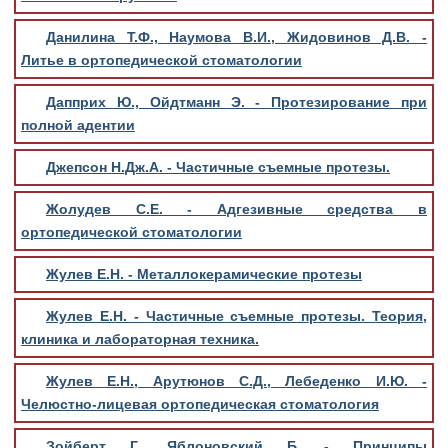
Данилина Т.Ф., Наумова В.И., Жидовинов Д.В. -
Литье в ортопедической стоматологии
Дапприх Ю., Ойдтманн Э. - Протезирование при
полной адентии
Джепсон Н.Дж.А. - Частичные съемные протезы.
Жолудев С.Е. - Адгезивные средства в
ортопедической стоматологии
Жулев Е.Н. - Металлокерамические протезы
Жулев Е.Н. - Частичные съемные протезы. Теория,
клиника и лабораторная техника.
Жулев Е.Н., Арутюнов С.Д., Лебеденко И.Ю. -
Челюстно-лицевая ортопедическая стоматология
Зойберт Г., Яблоновский Б. - Принципы