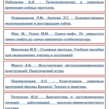
Лебеденко А.И. - Телескопические и замковые
крепления зубных протезов.
Ломиашвили Л.М., Аюпова Л.Г. - Художественное
моделирование и реставрация зубов.
Лянг М., Угрин М.М. - Синус-лифт. От закрытого
синус-лифта до синус-имплантат-стабилизатора.
Миронова М.Л. - Съемные протезы. Учебное пособие
для медицинских училищ и колледжей
Мороз А.Б. - Изготовление металлокерамических
конструкций: Практический атлас
Перевезенцев А.П. - Конструкции замковых
креплений фирмы Бредент. Теория и практика.
Петросов Ю.А. - Диагностика и ортопедическое
лечение заболеваний височно-нижнечелюстного
сустава.