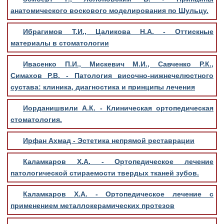
анатомического воскового моделирования по Шульцу.
Ибрагимов Т.И., Цаликова Н.А. - Оттискные
материалы в стоматологии
Ивасенко П.И., Мискевич М.И., Савченко Р.К.,
Симахов Р.В. - Патология височно-нижнечелюстного
сустава: клиника, диагностика и принципы лечения
Иорданишвили А.К. - Клиническая ортопедическая
стоматология.
Ирфан Ахмад - Эстетика непрямой реставрации
Каламкаров Х.А. - Ортопедическое лечение
патологической стираемости твердых тканей зубов.
Каламкаров Х.А. - Ортопедическое лечение с
применением металлокерамических протезов