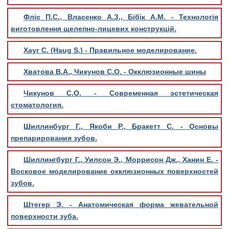
Фліс П.С., Власенко А.З., Бібік А.М. - Технологія
виготовлення щелепно-лицевих конструкцій.
Хауг С. (Haug S.) - Правильное моделирование.
Хватова В.А., Чикунов С.О. - Окклюзионные шины
Чикунов С.О. - Современная эстетическая
стоматология.
Шиллинбург Г., Якоби Р., Бракетт С. - Основы
препарирования зубов.
Шиллингбург Г., Уилсон Э., Моррисон Дж., Ханин Е. -
Восковое моделирование окклюзионных поверхностей
зубов.
Штегер Э. - Анатомическая форма жевательной
поверхности зуба.