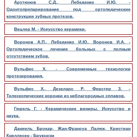
Арутюнов С.Д., Лебеденко И.Ю. -
Одонтопрепарирование под ортопедические
конструкции зубных протезов.
Вецлер М. - Искусство керамики.
Воронов А.П., Лебеденко И.Ю., Воронов И.А. -
Ортопедическое лечение больных с полным
отсутствием зубов.
Вульфес Х. - Современные технологии
протезирования.
Вульфес Х., Дезеларс Р., Ферстер З. -
Телескопические коронки из неблагородных сплавов.
Гюрель Г. - Керамические виниры. Искусство и
наука.
Даниель Брокар, Жан-Франсуа Лалюк, Кристиан
Кнеллесен - Бруксизм