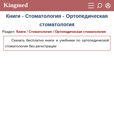
Kingmed
Вход
Книги - Стоматология - Ортопедическая
Учебный материал
Логин (E-mail):
стоматология
Видеогалерея
899
Раздел:
/
/
Книги
Стоматология
Ортопедическая стоматология
Пароль
Фотогалерея
(1906)
Скачать бесплатно книги и учебники по ортопедической
стоматологии без регистрации
Истории болезней
1268
Восстановить пароль
Лекции и презентации
2474
Регистрация
Вход
Аккредитационные тесты
(6)
Методические рекомендации
1050
Научно-популярное
Статьи
Новости
(244)