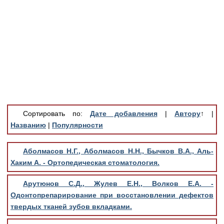
Медицинская стандартизация
Нормативы экстренной и неотложной помощи
Нормы лабораторных и инструментальных
исследований
Обратная связь
Добавить материал
FAQ
Сортировать по:
Дате добавления
|
Автору
↑
|
Названию
|
Популярности
Аболмасов Н.Г., Аболмасов Н.Н., Бычков В.А., Аль-
Хаким А. - Ортопедическая стоматология.
Арутюнов С.Д., Жулев Е.Н., Волков Е.А. -
Одонтопрепарирование при восстановлении дефектов
твердых тканей зубов вкладками.