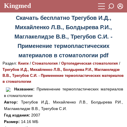
Kingmed
Вход
Скачать бесплатно Трегубов И.Д.,
Учебный материал
Логин (E-mail):
Михайленко Л.В., Болдырева Р.И.,
Видеогалерея
899
Маглакелидзе В.В., Трегубов С.И. -
Пароль
Фотогалерея
(1906)
Применение термопластических
Истории болезней
1268
материалов в стоматологии pdf
Восстановить пароль
Раздел:
/
/
/
Лекции и презентации
Книги
Стоматология
Ортопедическая стоматология
2474
Регистрация
Трегубов И.Д., Михайленко Л.В., Болдырева Р.И., Маглакелидзе
Вход
Аккредитационные тесты
(6)
В.В., Трегубов С.И. - Применение термопластических материалов
в стоматологии
Методические рекомендации
1050
Название:
Применение термопластических материалов
в стоматологии
Научно-популярное
Автор:
Трегубов И.Д., Михайленко Л.В., Болдырева Р.И.,
Статьи
Маглакелидзе В.В., Трегубов С.И.
Год издания:
2007
Новости
(244)
Размер:
14.16 МБ