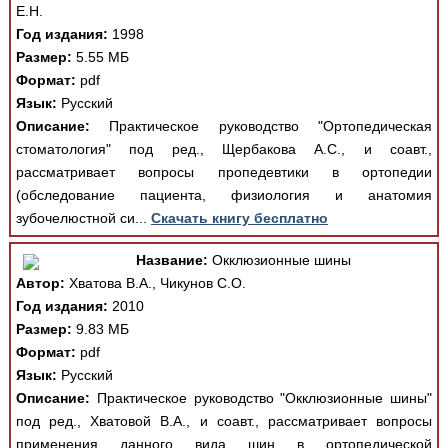
Е.Н.
Год издания:
1998
Размер:
5.55 МБ
Формат:
pdf
Язык:
Русский
Описание:
Практическое руководство "Ортопедическая
стоматология" под ред., Щербакова А.С., и соавт.,
рассматривает вопросы пропедевтики в ортопедии
(обследование пациента, физиология и анатомия
зубочелюстной си...
Скачать книгу бесплатно
Название:
Окклюзионные шины
Автор:
Хватова В.А., Чикунов С.О.
Год издания:
2010
Размер:
9.83 МБ
Формат:
pdf
Язык:
Русский
Описание:
Практическое руководство "Окклюзионные шины"
под ред., Хватовой В.А., и соавт., рассматривает вопросы
применения данного вида шин в ортопедической