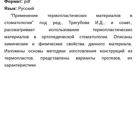
Формат:
pdf
Медицинская стандартизация
Язык:
Русский
Нормативы экстренной и неотложной помощи
"Применение термопластических материалов в
стоматологии" под ред., Трегубова И.Д., и соавт.,
Нормы лабораторных и инструментальных
рассматривает использование термопластических
исследований
материалов в ортопедической стоматологии. Описаны
Обратная связь
химические и физические свойства данного материала.
Добавить материал
Изложены основы методики изготовления конструкций из
FAQ
термопластов, представлены варианты протезов, их
характеристики.