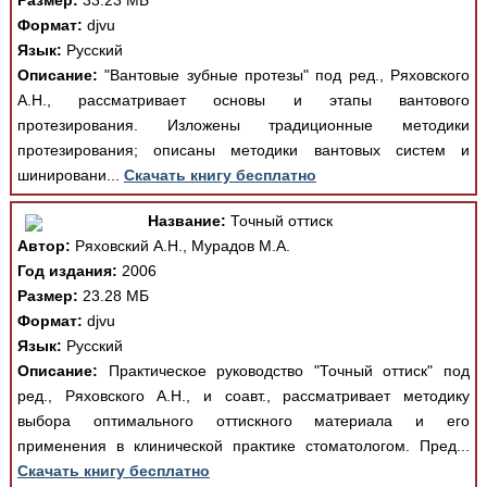
Размер:
33.23 МБ
Формат:
djvu
Язык:
Русский
Описание:
"Вантовые зубные протезы" под ред., Ряховского
А.Н., рассматривает основы и этапы вантового
протезирования. Изложены традиционные методики
протезирования; описаны методики вантовых систем и
шинировани...
Скачать книгу бесплатно
Название:
Точный оттиск
Автор:
Ряховский А.Н., Мурадов М.А.
Год издания:
2006
Размер:
23.28 МБ
Формат:
djvu
Язык:
Русский
Описание:
Практическое руководство "Точный оттиск" под
ред., Ряховского А.Н., и соавт., рассматривает методику
выбора оптимального оттискного материала и его
применения в клинической практике стоматологом. Пред...
Скачать книгу бесплатно