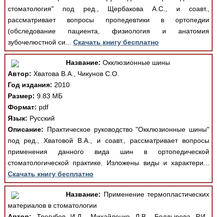
стоматология" под ред., Щербакова А.С., и соавт.,
рассматривает вопросы пропедевтики в ортопедии
(обследование пациента, физиология и анатомия
зубочелюстной си...
Скачать книгу бесплатно
Название:
Окклюзионные шины
Автор:
Хватова В.А., Чикунов С.О.
Год издания:
2010
Размер:
9.83 МБ
Формат:
pdf
Язык:
Русский
Описание:
Практическое руководство "Окклюзионные шины"
под ред., Хватовой В.А., и соавт., рассматривает вопросы
применения данного вида шин в ортопедической
стоматологической практике. Изложены виды и характери...
Скачать книгу бесплатно
Название:
Применение термопластических
материалов в стоматологии
Автор:
Трегубов И.Д., Михайленко Л.В., Болдырева Р.И.,