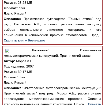
Размер:
23.28 МБ
Формат:
djvu
Язык:
Русский
Описание:
Практическое руководство "Точный оттиск" под
ред., Ряховского А.Н., и соавт., рассматривает методику
выбора оптимального оттискного материала и его
применения в клинической практике стоматологом. Пред...
Скачать книгу бесплатно
Название:
Изготовление
металлокерамических конструкций: Практический атлас
Автор:
Мороз А.Б.
Год издания:
2007
Размер:
30.17 МБ
Формат:
djvu
Язык:
Русский
Описание:
"Изготовление металлокерамических конструкций:
Практический атлас" под ред., Мороз А.Б., рассматривает
производство металлокерамических протезов. Описана
этапность выполнения данных конструкций. Описа...
Скачать