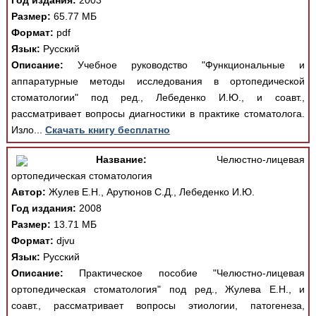
Год издания:
2003
Размер:
65.77 МБ
Формат:
pdf
Язык:
Русский
Описание:
Учебное руководство "Функциональные и
аппаратурные методы исследования в ортопедической
стоматологии" под ред., Лебеденко И.Ю., и соавт.,
рассматривает вопросы диагностики в практике стоматолога.
Изло...
Скачать книгу бесплатно
Название:
Челюстно-лицевая
ортопедическая стоматология
Автор:
Жулев Е.Н., Арутюнов С.Д., Лебеденко И.Ю.
Год издания:
2008
Размер:
13.71 МБ
Формат:
djvu
Язык:
Русский
Описание:
Практическое пособие "Челюстно-лицевая
ортопедическая стоматология" под ред., Жулева Е.Н., и
соавт., рассматривает вопросы этиологии, патогенеза,