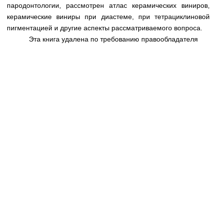
Медицинская стандартизация
пародонтологии, рассмотрен атлас керамических виниров,
керамические виниры при диастеме, при тетрациклиновой
Нормативы экстренной и неотложной помощи
пигментацией и другие аспекты рассматриваемого вопроса.
Эта книга удалена по требованию правообладателя
Нормы лабораторных и инструментальных
исследований
Обратная связь
Добавить материал
FAQ