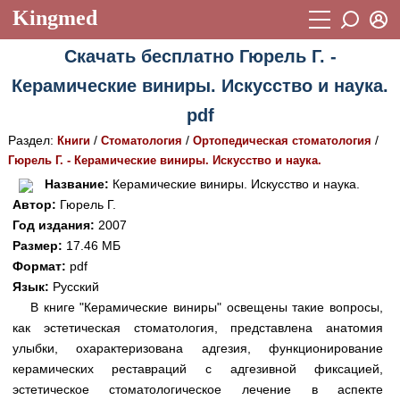
Kingmed
Вход
Скачать бесплатно Гюрель Г. -
Учебный материал
Логин (E-mail):
Керамические виниры. Искусство и наука.
Видеогалерея
899
pdf
Пароль
Фотогалерея
(1906)
Раздел:
/
/
/
Книги
Стоматология
Ортопедическая стоматология
Гюрель Г. - Керамические виниры. Искусство и наука.
Истории болезней
1268
Восстановить пароль
Название:
Керамические виниры. Искусство и наука.
Лекции и презентации
2474
Регистрация
Автор:
Гюрель Г.
Год издания:
2007
Вход
Аккредитационные тесты
(6)
Размер:
17.46 МБ
Формат:
pdf
Методические рекомендации
1050
Язык:
Русский
Научно-популярное
В книге "Керамические виниры" освещены такие вопросы,
как эстетическая стоматология, представлена анатомия
Статьи
улыбки, охарактеризована адгезия, функционирование
керамических реставраций с адгезивной фиксацией,
Новости
(244)
эстетическое стоматологическое лечение в аспекте