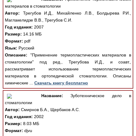
материалов в стоматологии
Автор:
Трегубов И.Д., Михайленко Л.В., Болдырева Р.И.,
Маглакелидзе В.В., Трегубов С.И.
Год издания:
2007
Размер:
14.16 МБ
Формат:
pdf
Язык:
Русский
Описание:
"Применение термопластических материалов в
стоматологии" под ред., Трегубова И.Д., и соавт.,
рассматривает использование термопластических
материалов в ортопедической стоматологии. Описаны
химические ...
Скачать книгу бесплатно
Название:
Зуботехническое дело в
стоматологии
Автор:
Смирнов Б.А., Щербаков А.С.
Год издания:
2002
Размер:
8.03 МБ
Формат:
djvu