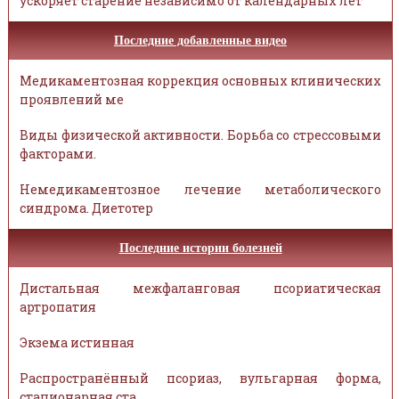
ускоряет старение независимо от календарных лет
Последние добавленные видео
Медикаментозная коррекция основных клинических
проявлений ме
Виды физической активности. Борьба со стрессовыми
факторами.
Немедикаментозное лечение метаболического
синдрома. Диетотер
Последние истории болезней
Дистальная межфаланговая псориатическая
артропатия
Экзема истинная
Распространённый псориаз, вульгарная форма,
стационарная ста