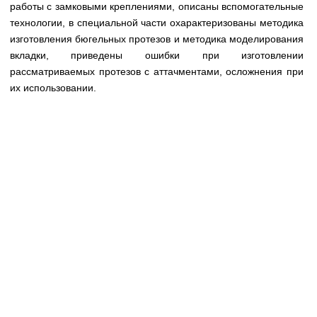
Медицинская стандартизация
работы с замковыми креплениями, описаны вспомогательные
технологии, в специальной части охарактеризованы методика
Нормативы экстренной и неотложной помощи
изготовления бюгельных протезов и методика моделирования
вкладки, приведены ошибки при изготовлении
Нормы лабораторных и инструментальных
рассматриваемых протезов с аттачментами, осложнения при
исследований
их использовании.
Обратная связь
Добавить материал
FAQ