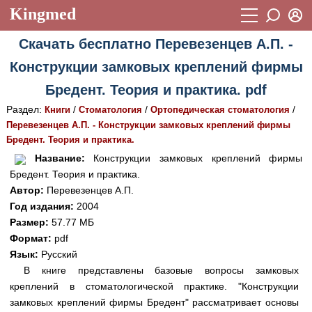
Kingmed
Вход
Скачать бесплатно Перевезенцев А.П. -
Учебный материал
Логин (E-mail):
Конструкции замковых креплений фирмы
Видеогалерея
899
Бредент. Теория и практика. pdf
Пароль
Фотогалерея
(1906)
Раздел:
/
/
/
Книги
Стоматология
Ортопедическая стоматология
Перевезенцев А.П. - Конструкции замковых креплений фирмы
Истории болезней
1268
Бредент. Теория и практика.
Восстановить пароль
Лекции и презентации
2474
Регистрация
Название:
Конструкции замковых креплений фирмы
Бредент. Теория и практика.
Вход
Аккредитационные тесты
(6)
Автор:
Перевезенцев А.П.
Год издания:
2004
Методические рекомендации
1050
Размер:
57.77 МБ
Научно-популярное
Формат:
pdf
Язык:
Русский
Статьи
В книге представлены базовые вопросы замковых
креплений в стоматологической практике. "Конструкции
Новости
(244)
замковых креплений фирмы Бредент" рассматривает основы