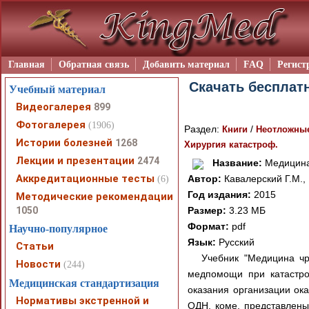
Главная
Обратная связь
Добавить материал
FAQ
Регист
Скачать бесплатн
Учебный материал
Видеогалерея
899
Фотогалерея
(1906)
Раздел:
/
Книги
Неотложные
Истории болезней
1268
Хирургия катастроф.
Лекции и презентации
2474
Название:
Медицина 
Аккредитационные тесты
Автор:
Кавалерский Г.М., 
(6)
Год издания:
2015
Методические рекомендации
1050
Размер:
3.23 МБ
Формат:
pdf
Научно-популярное
Язык:
Русский
Статьи
Учебник "Медицина чр
Новости
(244)
медпомощи при катастро
Медицинская стандартизация
оказания организации о
Нормативы экстренной и
ОДН, коме, представлен