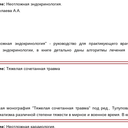
ие:
Неотложная эндокринология.
лаева А.А.
ожная эндокринология" - руководство для практикующего вра
 эндокринологии, в книге детально даны алгоритмы лечения 
ие:
Тяжелая сочетанная травма
я монография "Тяжелая сочетанная травма" под ред., Тулупов
атизма различной степени тяжести в мирное и военное время. В кн
ие:
Неотложная кардиология.