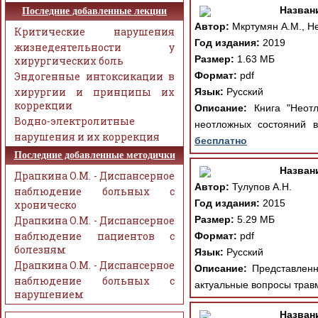
Назван
Последние добавленные лекции
Автор:
Мкртумян А.М., Не
Критические нарушения
Год издания:
2019
жизнедеятельности у
Размер:
1.63 МБ
хирургических боль
Эндогенные интоксикации в
Формат:
pdf
хирургии и принципы их
Язык:
Русский
коррекции
Описание:
Книга "Неотл
Водно-электролитные
неотложных состояний в
нарушения и их коррекция
бесплатно
Последние добавленные методички
Назван
Драпкина О.М. - Диспансерное
Автор:
Тулупов А.Н.
наблюдение больных с
Год издания:
2015
хроническо
Драпкина О.М. - Диспансерное
Размер:
5.29 МБ
наблюдение пациентов с
Формат:
pdf
болезням
Язык:
Русский
Драпкина О.М. - Диспансерное
Описание:
Представленна
наблюдение больных с
актуальные вопросы травм
нарушением
Назван