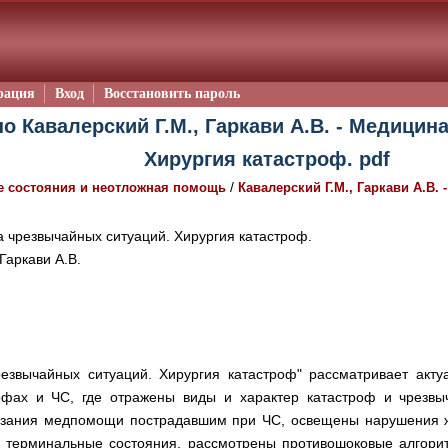
рация
Вход
Восстановить пароль
о Кавалерский Г.М., Гаркави А.В. - Медици
Хирургия катастроф. pdf
/
 состояния и неотложная помощь
Кавалерский Г.М., Гаркави А.В.
чрезвычайных ситуаций. Хирургия катастроф.
Гаркави А.В.
езвычайных ситуаций. Хирургия катастроф" рассматривает акту
фах и ЧС, где отражены виды и характер катастроф и чрезвы
казания медпомощи пострадавшим при ЧС, освещены нарушения 
ы терминальные состояния, рассмотрены противошоковые алгор