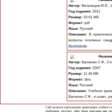
Автор:
Вельтищев Ю.Е., 
Год издания:
2011
Размер:
20.01 МБ
Формат:
pdf
Язык:
Русский
Описание:
В практическо
вопросы основных синд
бесплатно
Назван
Автор:
Багненко С.Ф., Ст
Год издания:
2007
Размер:
11.48 МБ
Формат:
djvu
Язык:
Русский
Описание:
Учебное руков
Багненко С.Ф., и соавт.,
Сайт является виртуальным хранилищем учебного ма
свободном доступе), либо были присланы нам по