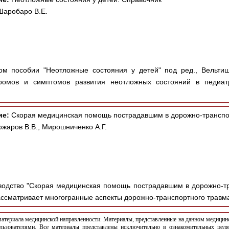
Шаробаро В.Е.
м пособии "Неотложные состояния у детей" под ред., Вельтищ
ромов и симптомов развития неотложных состояний в педиа
ие:
Скорая медицинская помощь пострадавшим в дорожно-транспо
ожаров В.В., Мирошниченко А.Г.
одство "Скорая медицинская помощь пострадавшим в дорожно-тр
 рассматривает многогранные аспекты дорожно-транспортного травм
териала медицинской направленности. Материалы, представленные на данном медицинс
льзователями. Все материалы представлены исключительно в ознакомительных целя