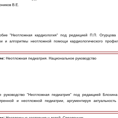
рников В.Е.
бие "Неотложная кардиология" под редакцией П.П. Огурцова 
и и алгоритмы неотложной помощи кардиологического профиля
ие:
Неотложная педиатрия. Национальное руководство
 руководство "Неотложная педиатрия" под редакцией Блохина
тренной и неотложной педиатрии, аргументируя актуальность
ие:
Неотложные состояния у детей. Справочник