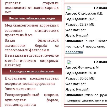
ускоряет старение
независимо от календарных
Назван
лет
Автор:
Стаховская Л.В.
Последние добавленные видео
Год издания:
2021
Размер:
22.27 МБ
Медикаментозная коррекция
Формат:
pdf
основных клинических
проявлений ме
Язык:
Русский
Виды физической
Описание:
Книга "Неотл
активности. Борьба со
неотложной неврологии,
стрессовыми факторами.
бесплатно
Немедикаментозное лечение
метаболического синдрома.
Назван
Диетотер
Автор:
Фриммель М.
Последние истории болезней
Год издания:
2018
Дистальная межфаланговая
Размер:
80.66 МБ
псориатическая артропатия
Формат:
pdf
Экзема истинная
Язык:
Русский
Распространённый псориаз,
Описание:
Учебное руков
вульгарная форма,
принципы диагностики и и
стационарная ста