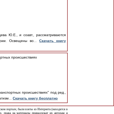
ева Ю.Е., и соавт., рассматриваются
трии. Освещены во...
Скачать книгу
ртных происшествиях
анспортных происшествиях" под ред.,
атизм...
Скачать книгу бесплатно
ком портале, были взяты из Интернета (находятся в
х, права на материалы принадлежат их авторам и