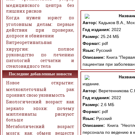
медицинского центра без
лишних рисков
Назван
Когда нужен юрист по
Автор:
Кадыков В.А., Мох
уголовным делам: первые
действия при проверке,
Год издания:
2022
допросе и обвинении
Размер:
25.24 МБ
Витреоретинальная
Формат:
pdf
хирургия: полное
Язык:
Русский
руководство по лечению
Описание:
Книга "Первая
патологий сетчатки и
пациентам при заболевани
стекловидного тела
Последние добавленные новости
Назван
Новое открытие:
издание.
мелкоклеточный рак
Автор:
Веретенникова С.
проявил свою уязвимость
Год издания:
2022
Биологический возраст как
Размер:
2.6 МБ
зеркало эпохи: почему
Формат:
pdf
миллениалы рискуют
Язык:
Русский
больше
Описание:
Книга "Неотло
Метаболический возраст
персонала по ведению в к
мозга: как обмен веществ