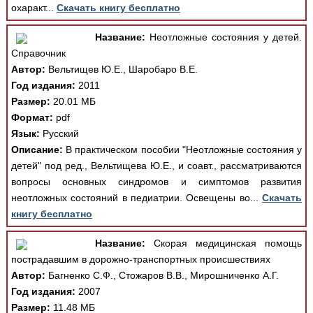
охаракт...
Скачать книгу бесплатно
Название:
Неотложные состояния у детей.
Справочник
Автор:
Вельтищев Ю.Е., Шаробаро В.Е.
Год издания:
2011
Размер:
20.01 МБ
Формат:
pdf
Язык:
Русский
Описание:
В практическом пособии "Неотложные состояния у
детей" под ред., Вельтищева Ю.Е., и соавт., рассматриваются
вопросы основных синдромов и симптомов развития
неотложных состояний в педиатрии. Освещены во...
Скачать
книгу бесплатно
Название:
Скорая медицинская помощь
пострадавшим в дорожно-транспортных происшествиях
Автор:
Багненко С.Ф., Стожаров В.В., Мирошниченко А.Г.
Год издания:
2007
Размер:
11.48 МБ