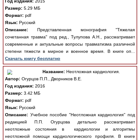
Год издания:
2015
Размер:
5.29 МБ
Формат:
pdf
Язык:
Русский
Описание:
Представленная монография "Тяжелая
сочетанная травма" под ред., Тулупова А.Н., рассматривает
современные и актуальные вопросы травматизма различной
степени тяжести в мирное и военное время. В книге оп...
Скачать книгу бесплатно
Название:
Неотложная кардиология.
Автор:
Огурцов П.П., Дворников В.Е.
Год издания:
2016
Размер:
3.42 МБ
Формат:
pdf
Язык:
Русский
Описание:
Учебное пособие "Неотложная кардиология" под
редакцией П.П. Огурцова детально рассматривает
неотложные состояния в кардиологии и алгоритмы
неотложной помощи кардиологического профиля. В книге