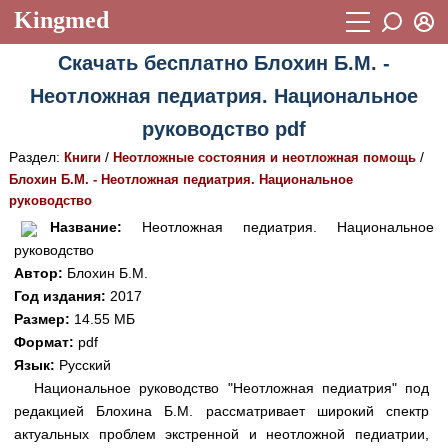
Kingmed
Вход
Скачать бесплатно Блохин Б.М. -
Учебный материал
Логин (E-mail):
Неотложная педиатрия. Национальное
Видеогалерея
899
руководство pdf
Пароль
Фотогалерея
(1906)
Раздел:
/
/
Книги
Неотложные состояния и неотложная помощь
Блохин Б.М. - Неотложная педиатрия. Национальное
Истории болезней
1268
руководство
Восстановить пароль
Лекции и презентации
2474
Регистрация
Название:
Неотложная педиатрия. Национальное
руководство
Вход
Аккредитационные тесты
(6)
Автор:
Блохин Б.М.
Год издания:
2017
Методические рекомендации
1050
Размер:
14.55 МБ
Научно-популярное
Формат:
pdf
Язык:
Русский
Статьи
Национальное руководство "Неотложная педиатрия" под
редакцией Блохина Б.М. рассматривает широкий спектр
Новости
(244)
актуальных проблем экстренной и неотложной педиатрии,