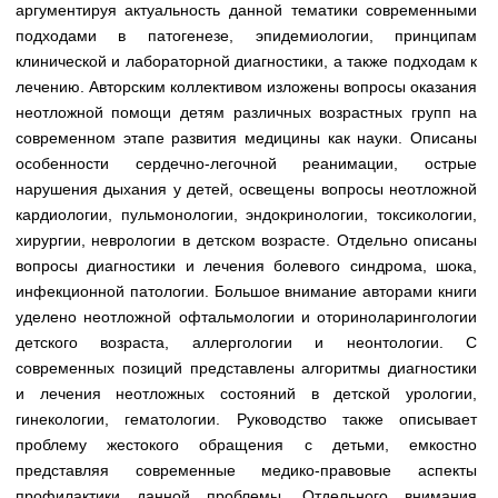
Медицинская стандартизация
аргументируя актуальность данной тематики современными
подходами в патогенезе, эпидемиологии, принципам
Нормативы экстренной и неотложной помощи
клинической и лабораторной диагностики, а также подходам к
лечению. Авторским коллективом изложены вопросы оказания
Нормы лабораторных и инструментальных
неотложной помощи детям различных возрастных групп на
исследований
современном этапе развития медицины как науки. Описаны
Обратная связь
особенности сердечно-легочной реанимации, острые
Добавить материал
нарушения дыхания у детей, освещены вопросы неотложной
FAQ
кардиологии, пульмонологии, эндокринологии, токсикологии,
хирургии, неврологии в детском возрасте. Отдельно описаны
вопросы диагностики и лечения болевого синдрома, шока,
инфекционной патологии. Большое внимание авторами книги
уделено неотложной офтальмологии и оториноларингологии
детского возраста, аллергологии и неонтологии. С
современных позиций представлены алгоритмы диагностики
и лечения неотложных состояний в детской урологии,
гинекологии, гематологии. Руководство также описывает
проблему жестокого обращения с детьми, емкостно
представляя современные медико-правовые аспекты
профилактики данной проблемы. Отдельного внимания