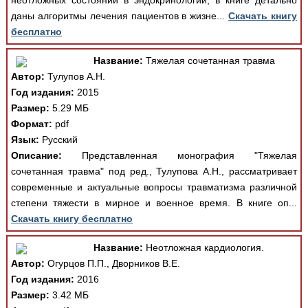
неотложных состояний в эндокринологии, в книге детально
даны алгоритмы лечения пациентов в жизне...
Скачать книгу
бесплатно
Название:
Тяжелая сочетанная травма
Автор:
Тулупов А.Н.
Год издания:
2015
Размер:
5.29 МБ
Формат:
pdf
Язык:
Русский
Описание:
Представленная монография "Тяжелая
сочетанная травма" под ред., Тулупова А.Н., рассматривает
современные и актуальные вопросы травматизма различной
степени тяжести в мирное и военное время. В книге оп...
Скачать книгу бесплатно
Название:
Неотложная кардиология.
Автор:
Огурцов П.П., Дворников В.Е.
Год издания:
2016
Размер:
3.42 МБ