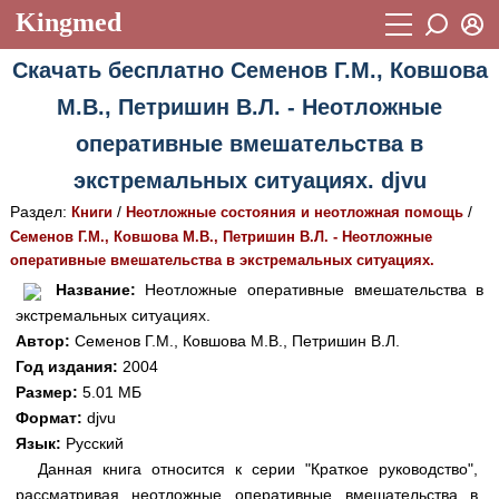
Kingmed
Вход
Скачать бесплатно Семенов Г.М., Ковшова
Учебный материал
Логин (E-mail):
М.В., Петришин В.Л. - Неотложные
Видеогалерея
899
оперативные вмешательства в
Пароль
Фотогалерея
(1906)
экстремальных ситуациях. djvu
Истории болезней
1268
Раздел:
/
/
Книги
Неотложные состояния и неотложная помощь
Восстановить пароль
Семенов Г.М., Ковшова М.В., Петришин В.Л. - Неотложные
Лекции и презентации
2474
Регистрация
оперативные вмешательства в экстремальных ситуациях.
Вход
Название:
Неотложные оперативные вмешательства в
Аккредитационные тесты
(6)
экстремальных ситуациях.
Методические рекомендации
1050
Автор:
Семенов Г.М., Ковшова М.В., Петришин В.Л.
Год издания:
2004
Научно-популярное
Размер:
5.01 МБ
Формат:
djvu
Статьи
Язык:
Русский
Новости
(244)
Данная книга относится к серии "Краткое руководство",
рассматривая неотложные оперативные вмешательства в