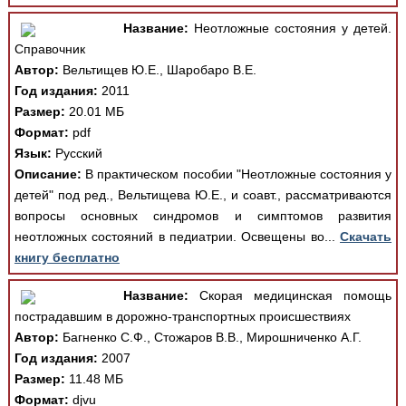
Название:
Неотложные состояния у детей.
Справочник
Автор:
Вельтищев Ю.Е., Шаробаро В.Е.
Год издания:
2011
Размер:
20.01 МБ
Формат:
pdf
Язык:
Русский
Описание:
В практическом пособии "Неотложные состояния у
детей" под ред., Вельтищева Ю.Е., и соавт., рассматриваются
вопросы основных синдромов и симптомов развития
неотложных состояний в педиатрии. Освещены во...
Скачать
книгу бесплатно
Название:
Скорая медицинская помощь
пострадавшим в дорожно-транспортных происшествиях
Автор:
Багненко С.Ф., Стожаров В.В., Мирошниченко А.Г.
Год издания:
2007
Размер:
11.48 МБ
Формат:
djvu