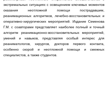
Медицинская стандартизация
экстремальных ситуациях с освещением ключевых моментов
оказания неотложной помощи пострадавшим,
Нормативы экстренной и неотложной помощи
реанимационных алгоритмов, лечебно-восстановительных и
Нормы лабораторных и инструментальных
оперативно-хирургических мероприятий. Издание Семенова
исследований
Г.М. с соавторами представляет наиболее полный и точный
алгоритм реанимационно-восстановительных мероприятий,
Обратная связь
умений и навыков, представляя особый интерес для
Добавить материал
реаниматологов, хирургов, докторов первого контакта,
FAQ
особенно скорой и неотложной помощи и смежных
специалистов, а также студентов.