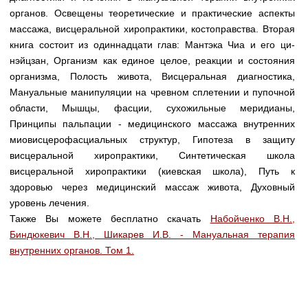
Медицинская стандартизация
органов. Освещены теоретические и практические аспекты
массажа, висцеральной хиропрактики, костоправства. Вторая
Нормативы экстренной и неотложной помощи
книга состоит из одиннадцати глав: Мантэка Чиа и его ци-
Нормы лабораторных и инструментальных
нэйцзан, Организм как единое целое, реакции и состояния
исследований
организма, Полость живота, Висцеральная диагностика,
Мануальные манипуляции на чревном сплетении и пупочной
Обратная связь
области, Мышцы, фасции, сухожильные меридианы,
Добавить материал
Принципы пальпации - медицинского массажа внутренних
FAQ
миовисцерофасциальных структур, Гипотеза в защиту
висцеральной хиропрактики, Синтетическая школа
висцеральной хиропрактики (киевская школа), Путь к
здоровью через медицинский массаж живота, Духовный
уровень лечения.
Также Вы можете бесплатно скачать
Набойченко В.Н.,
Биндюкевич В.Н., Шикарев И.В. - Мануальная терапия
внутренних органов. Том 1.