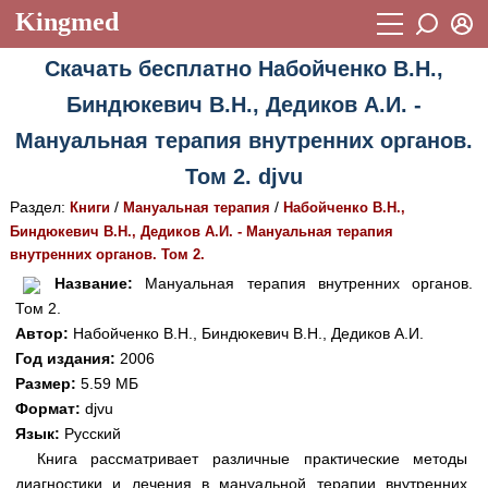
Kingmed
Вход
Скачать бесплатно Набойченко В.Н.,
Учебный материал
Логин (E-mail):
Биндюкевич В.Н., Дедиков А.И. -
Видеогалерея
899
Мануальная терапия внутренних органов.
Пароль
Фотогалерея
(1906)
Том 2. djvu
Истории болезней
1268
Раздел:
/
/
Книги
Мануальная терапия
Набойченко В.Н.,
Восстановить пароль
Биндюкевич В.Н., Дедиков А.И. - Мануальная терапия
Лекции и презентации
2474
Регистрация
внутренних органов. Том 2.
Вход
Название:
Мануальная терапия внутренних органов.
Аккредитационные тесты
(6)
Том 2.
Методические рекомендации
1050
Автор:
Набойченко В.Н., Биндюкевич В.Н., Дедиков А.И.
Год издания:
2006
Научно-популярное
Размер:
5.59 МБ
Формат:
djvu
Статьи
Язык:
Русский
Новости
(244)
Книга рассматривает различные практические методы
диагностики и лечения в мануальной терапии внутренних