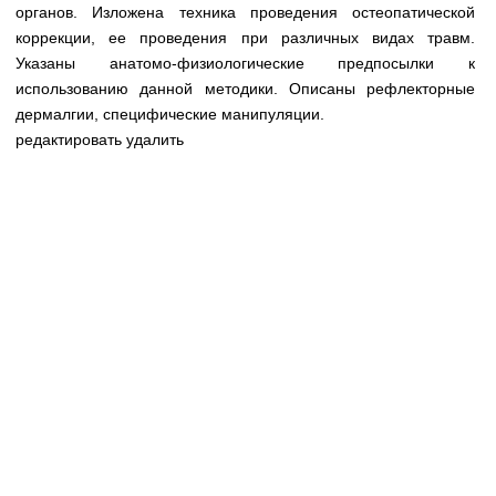
Медицинская стандартизация
органов. Изложена техника проведения остеопатической
коррекции, ее проведения при различных видах травм.
Нормативы экстренной и неотложной помощи
Указаны анатомо-физиологические предпосылки к
использованию данной методики. Описаны рефлекторные
Нормы лабораторных и инструментальных
дермалгии, специфические манипуляции.
исследований
редактировать удалить
Обратная связь
Добавить материал
FAQ