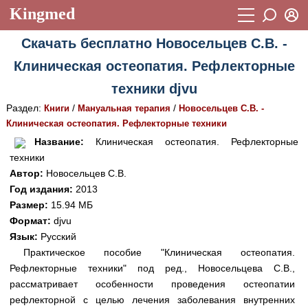
Kingmed
Вход
Скачать бесплатно Новосельцев С.В. -
Учебный материал
Логин (E-mail):
Клиническая остеопатия. Рефлекторные
Видеогалерея
899
техники djvu
Пароль
Фотогалерея
(1906)
Раздел:
/
/
Книги
Мануальная терапия
Новосельцев С.В. -
Клиническая остеопатия. Рефлекторные техники
Истории болезней
1268
Восстановить пароль
Название:
Клиническая остеопатия. Рефлекторные
Лекции и презентации
2474
Регистрация
техники
Автор:
Новосельцев С.В.
Вход
Аккредитационные тесты
(6)
Год издания:
2013
Размер:
15.94 МБ
Методические рекомендации
1050
Формат:
djvu
Научно-популярное
Язык:
Русский
Практическое пособие "Клиническая остеопатия.
Статьи
Рефлекторные техники" под ред., Новосельцева С.В.,
рассматривает особенности проведения остеопатии
Новости
(244)
рефлекторной с целью лечения заболевания внутренних