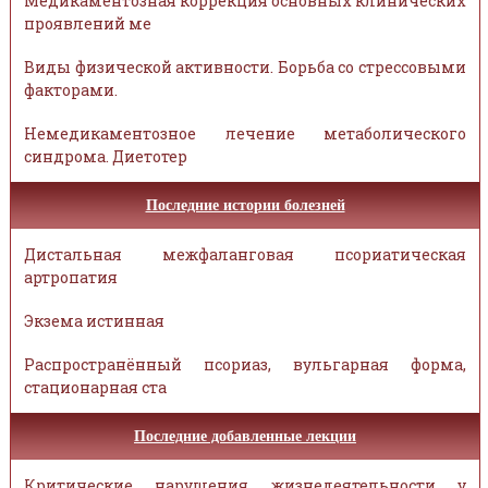
Медикаментозная коррекция основных клинических
проявлений ме
Виды физической активности. Борьба со стрессовыми
факторами.
Немедикаментозное лечение метаболического
синдрома. Диетотер
Последние истории болезней
Дистальная межфаланговая псориатическая
артропатия
Экзема истинная
Распространённый псориаз, вульгарная форма,
стационарная ста
Последние добавленные лекции
Критические нарушения жизнедеятельности у