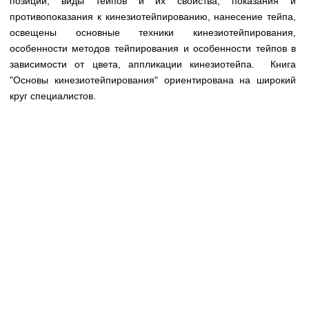
позиции, виды тейпов и их свойства, показания и
Медицинская стандартизация
противопоказания к кинезиотейпированию, нанесение тейпа,
Нормативы экстренной и неотложной помощи
освещены основные техники кинезиотейпирования,
особенности методов тейпирования и особенности тейпов в
Нормы лабораторных и инструментальных
зависимости от цвета, аппликации кинезиотейпа. Книга
исследований
"Основы кинезиотейпирования" ориентирована на широкий
круг специалистов.
Обратная связь
Добавить материал
FAQ