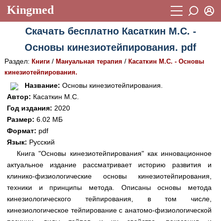
Kingmed
Вход
Скачать бесплатно Касаткин М.С. -
Учебный материал
Логин (E-mail):
Основы кинезиотейпирования. pdf
Видеогалерея
899
Раздел:
/
/
Книги
Мануальная терапия
Касаткин М.С. - Основы
Пароль
Фотогалерея
кинезиотейпирования.
(1906)
Название:
Основы кинезиотейпирования.
Истории болезней
1268
Автор:
Касаткин М.С.
Восстановить пароль
Год издания:
2020
Лекции и презентации
2474
Регистрация
Размер:
6.02 МБ
Вход
Аккредитационные тесты
Формат:
pdf
(6)
Язык:
Русский
Методические рекомендации
1050
Книга "Основы кинезиотейпирования" как инновационное
актуальное издание рассматривает историю развития и
Научно-популярное
клинико-физиологические основы кинезиотейпирования,
Статьи
техники и принципы метода. Описаны основы метода
кинезиологического тейпирования, в том числе,
Новости
(244)
кинезиологическое тейпирование с анатомо-физиологической