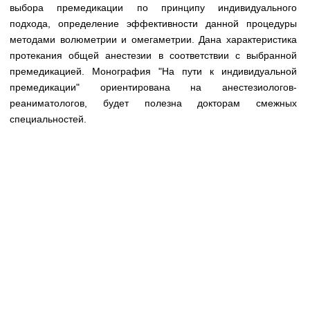
Медицинская стандартизация
выбора премедикации по принципу индивидуального
подхода, определение эффективности данной процедуры
Нормативы экстренной и неотложной помощи
методами волюметрии и омегаметрии. Дана характеристика
протекания общей анестезии в соответствии с выбранной
Нормы лабораторных и инструментальных
премедикацией. Монография "На пути к индивидуальной
исследований
премедикации" ориентирована на анестезиологов-
Обратная связь
реаниматологов, будет полезна докторам смежных
Добавить материал
специальностей.
FAQ