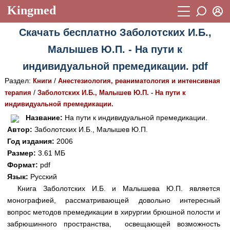
Kingmed
Вход
Скачать бесплатно Заболотских И.Б.,
Учебный материал
Логин (E-mail):
Малышев Ю.П. - На пути к
Видеогалерея
899
индивидуальной премедикации. pdf
Пароль
Фотогалерея
(1906)
Раздел:
/
Книги
Анестезиология, реаниматология и интенсивная
/
терапия
Заболотских И.Б., Малышев Ю.П. - На пути к
Истории болезней
1268
индивидуальной премедикации.
Восстановить пароль
Лекции и презентации
2474
Регистрация
Название:
На пути к индивидуальной премедикации.
Автор:
Заболотских И.Б., Малышев Ю.П.
Вход
Аккредитационные тесты
(6)
Год издания:
2006
Размер:
3.61 МБ
Методические рекомендации
1050
Формат:
pdf
Научно-популярное
Язык:
Русский
Книга Заболотских И.Б. и Малышева Ю.П. является
Статьи
монографией, рассматривающей довольно интересный
вопрос методов премедикации в хирургии брюшной полости и
Новости
(244)
забрюшинного пространства, освещающей возможность