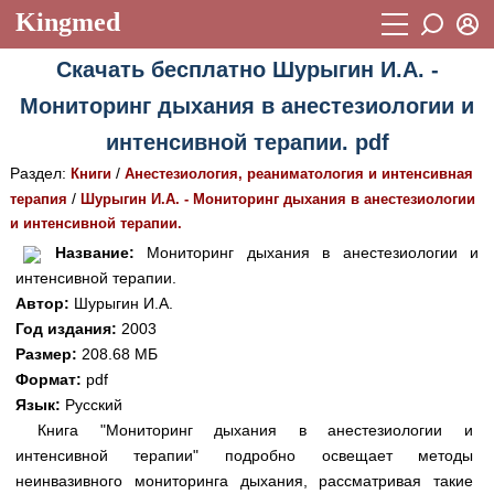
Kingmed
Вход
Скачать бесплатно Шурыгин И.А. -
Учебный материал
Логин (E-mail):
Мониторинг дыхания в анестезиологии и
Видеогалерея
899
интенсивной терапии. pdf
Пароль
Фотогалерея
(1906)
Раздел:
/
Книги
Анестезиология, реаниматология и интенсивная
/
терапия
Шурыгин И.А. - Мониторинг дыхания в анестезиологии
Истории болезней
1268
и интенсивной терапии.
Восстановить пароль
Лекции и презентации
2474
Регистрация
Название:
Мониторинг дыхания в анестезиологии и
интенсивной терапии.
Вход
Аккредитационные тесты
(6)
Автор:
Шурыгин И.А.
Год издания:
2003
Методические рекомендации
1050
Размер:
208.68 МБ
Научно-популярное
Формат:
pdf
Язык:
Русский
Статьи
Книга "Мониторинг дыхания в анестезиологии и
интенсивной терапии" подробно освещает методы
Новости
(244)
неинвазивного мониторинга дыхания, рассматривая такие