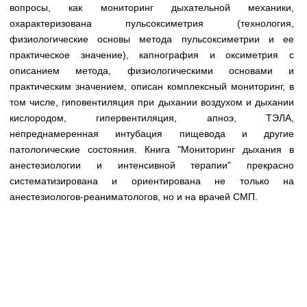
Медицинская стандартизация
вопросы, как мониторинг дыхательной механики,
охарактеризована пульсоксиметрия (технология,
Нормативы экстренной и неотложной помощи
физиологические основы метода пульсоксиметрии и ее
практическое значение), капнография и оксиметрия с
Нормы лабораторных и инструментальных
описанием метода, физиологическими основами и
исследований
практическим значением, описан комплексный мониторинг, в
Обратная связь
том числе, гиповентиляция при дыхании воздухом и дыхании
Добавить материал
кислородом, гипервентиляция, апноэ, ТЭЛА,
FAQ
непреднамеренная интубация пищевода и другие
патологические состояния. Книга "Мониторинг дыхания в
анестезиологии и интенсивной терапии" прекрасно
систематизирована и ориентирована не только на
анестезиологов-реаниматологов, но и на врачей СМП.