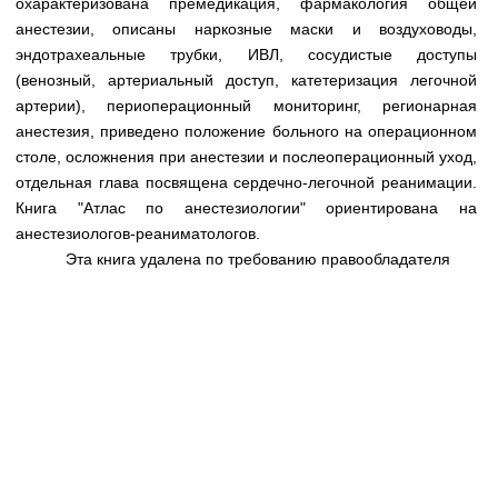
охарактеризована премедикация, фармакология общей
Медицинская стандартизация
анестезии, описаны наркозные маски и воздуховоды,
Нормативы экстренной и неотложной помощи
эндотрахеальные трубки, ИВЛ, сосудистые доступы
(венозный, артериальный доступ, катетеризация легочной
Нормы лабораторных и инструментальных
артерии), периоперационный мониторинг, регионарная
исследований
анестезия, приведено положение больного на операционном
столе, осложнения при анестезии и послеоперационный уход,
Обратная связь
Добавить материал
отдельная глава посвящена сердечно-легочной реанимации.
FAQ
Книга "Атлас по анестезиологии" ориентирована на
анестезиологов-реаниматологов.
Эта книга удалена по требованию правообладателя