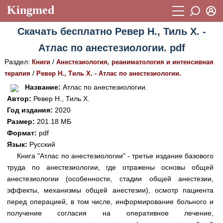
Kingmed
Вход
Скачать бесплатно Ревер Н., Тиль Х. -
Учебный материал
Логин (E-mail):
Атлас по анестезиологии. pdf
Видеогалерея
899
Раздел:
/
Книги
Анестезиология, реаниматология и интенсивная
Пароль
Фотогалерея
/
терапия
Ревер Н., Тиль Х. - Атлас по анестезиологии.
(1906)
Название:
Атлас по анестезиологии.
Истории болезней
1268
Автор:
Ревер Н., Тиль Х.
Восстановить пароль
Год издания:
2020
Лекции и презентации
2474
Регистрация
Размер:
201.18 МБ
Вход
Аккредитационные тесты
(6)
Формат:
pdf
Язык:
Русский
Методические рекомендации
1050
Книга "Атлас по анестезиологии" - третье издание базового
труда по анестезиологии, где отражены основы общей
Научно-популярное
анестезиологии (особенности, стадии общей анестезии,
Статьи
эффекты, механизмы общей анестезии), осмотр пациента
перед операцией, в том числе, информирование больного и
Новости
(244)
получение согласия на оперативное лечение,