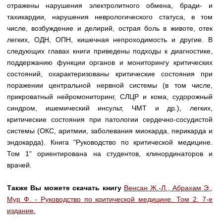
Медицинская стандартизация
отражены нарушения электролитного обмена, бради- и
тахикардии, нарушения неврологического статуса, в том
Нормативы экстренной и неотложной помощи
числе, возбуждение и делирий, острая боль в животе, отек
легких, ОДН, ОПН, кишечная непроходимость и другие. В
Нормы лабораторных и инструментальных
следующих главах книги приведены подходы к диагностике,
исследований
поддержанию функции органов и мониторингу критических
Обратная связь
состояний, охарактеризованы критические состояния при
Добавить материал
поражении центральной нервной системы (в том числе,
FAQ
прикроватный нейромониторинг, СЛЦР и кома, судорожный
синдром, ишемический инсульт, ЧМТ и др.), легких,
критические состояния при патологии сердечно-сосудистой
системы (ОКС, аритмии, заболевания миокарда, перикарда и
эндокарда). Книга "Руководство по критической медицине.
Том 1" ориентирована на студентов, клинординаторов и
врачей.
Также Вы можете скачать книгу
Венсан Ж.-Л., Абрахам Э.,
Мур Ф. - Руководство по критической медицине. Том 2. 7-е
издание.