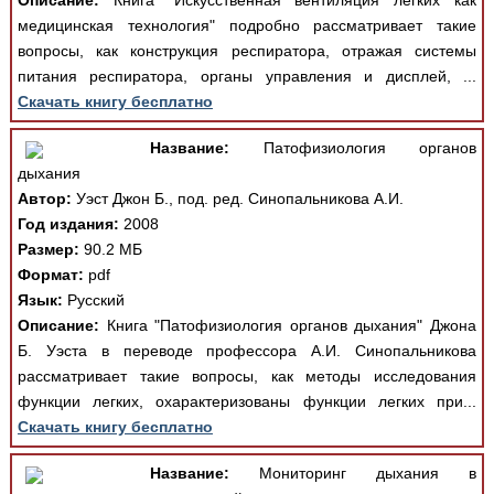
Описание:
Книга "Искусственная вентиляция легких как
медицинская технология" подробно рассматривает такие
вопросы, как конструкция респиратора, отражая системы
питания респиратора, органы управления и дисплей, ...
Скачать книгу бесплатно
Название:
Патофизиология органов
дыхания
Автор:
Уэст Джон Б., под. ред. Синопальникова А.И.
Год издания:
2008
Размер:
90.2 МБ
Формат:
pdf
Язык:
Русский
Описание:
Книга "Патофизиология органов дыхания" Джона
Б. Уэста в переводе профессора А.И. Синопальникова
рассматривает такие вопросы, как методы исследования
функции легких, охарактеризованы функции легких при...
Скачать книгу бесплатно
Название:
Мониторинг дыхания в