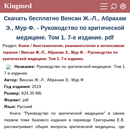
Kingmed
Вход
Скачать бесплатно Венсан Ж.-Л., Абрахам
Учебный материал
Логин (E-mail):
Э., Мур Ф. - Руководство по критической
Видеогалерея
899
медицине. Том 1. 7-е издание. pdf
Пароль
Фотогалерея
(1906)
Раздел:
/
Книги
Анестезиология, реаниматология и интенсивная
/
терапия
Венсан Ж.-Л., Абрахам Э., Мур Ф. - Руководство по
Истории болезней
1268
критической медицине. Том 1. 7-е издание.
Восстановить пароль
Лекции и презентации
2474
Регистрация
Название:
Руководство по критической медицине. Том 1.
7-е издание.
Вход
Аккредитационные тесты
(6)
Автор:
Венсан Ж.-Л., Абрахам Э., Мур Ф.
Год издания:
2019
Методические рекомендации
1050
Размер:
824.35 МБ
Научно-популярное
Формат:
pdf
Язык:
Русский
Статьи
Книга "Руководство по критической медицине" в своем
первом томе базового издания в переводе Григорьева Е.В.
Новости
(244)
рассматривает общие вопросы критической медицины, где