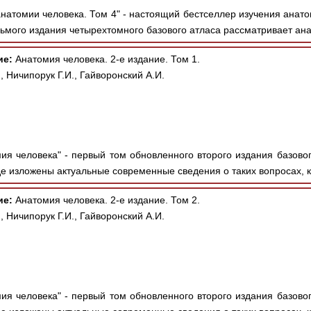
анатомии человека. Том 4" - настоящий бестселлер изучения анат
ьмого издания четырехтомного базового атласа рассматривает ана
ие:
Анатомия человека. 2-е издание. Том 1.
, Ничипорук Г.И., Гайворонский А.И.
ия человека" - первый том обновленного второго издания базово
где изложены актуальные современные сведения о таких вопросах, к
ие:
Анатомия человека. 2-е издание. Том 2.
, Ничипорук Г.И., Гайворонский А.И.
ия человека" - первый том обновленного второго издания базово