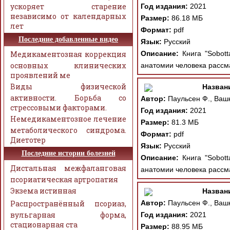
ускоряет старение
Год издания:
2021
независимо от календарных
Размер:
86.18 МБ
лет
Формат:
pdf
Последние добавленные видео
Язык:
Русский
Медикаментозная коррекция
Описание:
Книга "Sobott
основных клинических
анатомии человека рассма
проявлений ме
Виды физической
Назван
активности. Борьба со
Автор:
Паульсен Ф., Вашк
стрессовыми факторами.
Год издания:
2021
Немедикаментозное лечение
Размер:
81.3 МБ
метаболического синдрома.
Формат:
pdf
Диетотер
Язык:
Русский
Последние истории болезней
Описание:
Книга "Sobott
Дистальная межфаланговая
анатомии человека рассм
псориатическая артропатия
Экзема истинная
Назван
Распространённый псориаз,
Автор:
Паульсен Ф., Вашк
вульгарная форма,
Год издания:
2021
стационарная ста
Размер:
88.95 МБ