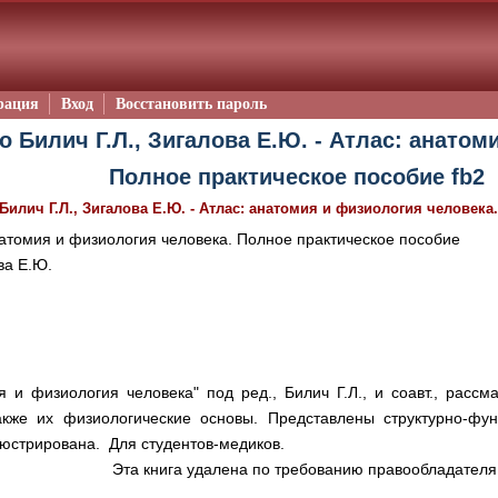
рация
Вход
Восстановить пароль
о Билич Г.Л., Зигалова Е.Ю. - Атлас: анатом
Полное практическое пособие fb2
Билич Г.Л., Зигалова Е.Ю. - Атлас: анатомия и физиология человек
атомия и физиология человека. Полное практическое пособие
ва Е.Ю.
я и физиология человека" под ред., Билич Г.Л., и соавт., рассм
акже их физиологические основы. Представлены структурно-фу
люстрирована. Для студентов-медиков.
Эта книга удалена по требованию правообладателя