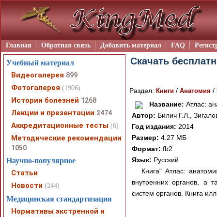
Главная
Обратная связь
Добавить материал
FAQ
Регист
Скачать бесплатн
Учебный материал
Видеогалерея
899
Фотогалерея
(1906)
Раздел:
/
/
Книги
Анатомия
Истории болезней
1268
Название:
Атлас: ан
Лекции и презентации
2474
Автор:
Билич Г.Л., Зигало
Аккредитационные тесты
(6)
Год издания:
2014
Методические рекомендации
Размер:
4.27 МБ
1050
Формат:
fb2
Язык:
Русский
Научно-популярное
Книга" Атлас: анатоми
Статьи
внутренних органов, а т
Новости
(244)
систем органов. Книга ил
Медицинская стандартизация
Нормативы экстренной и