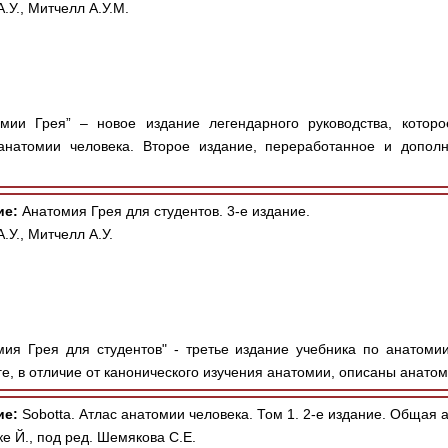
А.У., Митчелл А.У.М.
мии Грея” – новое издание легендарного руководства, котор
анатомии человека. Второе издание, переработанное и допол
ие:
Анатомия Грея для студентов. 3-е издание.
А.У., Митчелл А.У.
ия Грея для студентов" - третье издание учебника по анатоми
ге, в отличие от канонического изучения анатомии, описаны анатом
ие:
Sobotta. Атлас анатомии человека. Том 1. 2-е издание. Общая
е Й., под ред. Шемякова С.Е.