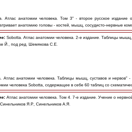
a. Атлас анатомии человека. Том 3" - второе русское издание 
атривает анатомию головы - костей, мышц, сосудисто-нервные ком
ие:
Sobotta. Атлас анатомии человека. 2-е издание. Таблицы мышц,
е Й., под ред. Шемякова С.Е.
a. Атлас анатомии человека. Таблицы мышц, суставов и нервов" -
мии человека Sobotta, содержащее в себе 60 таблиц со схематичес
ие:
Атлас анатомии человека. Том 4. 7-е издание. Учение о нервной
 Синельников Я.Р., Синельников А.Я.