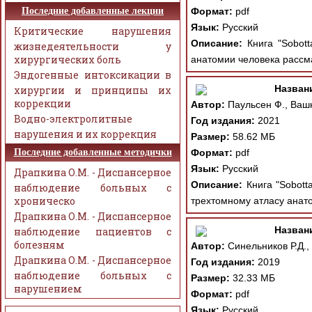
Последние добавленные лекции
Формат:
pdf
Язык:
Русский
Критические нарушения
Описание:
Книга "Sobott
жизнедеятельности у
хирургических боль
анатомии человека рассм
Эндогенные интоксикации в
Назван
хирургии и принципы их
коррекции
Автор:
Паульсен Ф., Вашк
Водно-электролитные
Год издания:
2021
нарушения и их коррекция
Размер:
58.62 МБ
Последние добавленные методички
Формат:
pdf
Язык:
Русский
Драпкина О.М. - Диспансерное
Описание:
Книга "Sobott
наблюдение больных с
хроническо
трехтомному атласу анато
Драпкина О.М. - Диспансерное
Назван
наблюдение пациентов с
болезням
Автор:
Синельников Р.Д.,
Драпкина О.М. - Диспансерное
Год издания:
2019
наблюдение больных с
Размер:
32.33 МБ
нарушением
Формат:
pdf
Язык:
Русский