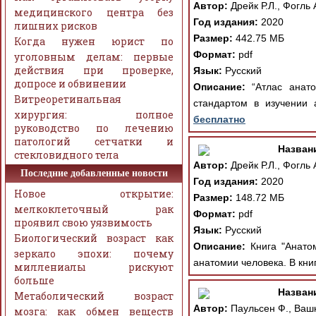
Автор:
Дрейк Р.Л., Фогль 
медицинского центра без
Год издания:
2020
лишних рисков
Размер:
442.75 МБ
Когда нужен юрист по
Формат:
pdf
уголовным делам: первые
действия при проверке,
Язык:
Русский
допросе и обвинении
Описание:
“Атлас анато
Витреоретинальная
стандартом в изучении 
хирургия: полное
бесплатно
руководство по лечению
патологий сетчатки и
Назван
стекловидного тела
Автор:
Дрейк Р.Л., Фогль 
Последние добавленные новости
Год издания:
2020
Новое открытие:
Размер:
148.72 МБ
мелкоклеточный рак
Формат:
pdf
проявил свою уязвимость
Язык:
Русский
Биологический возраст как
Описание:
Книга "Анатом
зеркало эпохи: почему
анатомии человека. В кни
миллениалы рискуют
больше
Назван
Метаболический возраст
Автор:
Паульсен Ф., Вашк
мозга: как обмен веществ