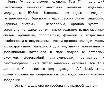
Книга "Атлас анатомии человека. Том 4" - настоящий
Медицинская стандартизация
бестселлер изучения анатомии человека студентами
Нормативы экстренной и неотложной помощи
медицинских ВУЗов. Четвертый том седьмого издания
четырехтомного базового атласа рассматривает анатомию
Нормы лабораторных и инструментальных
нервной системы - неврологию, органов чувств -
исследований
эстезиологию, характеризуя также развитие вышеуказанных
Обратная связь
систем организма, топографию, функции и возрастные
Добавить материал
особенности вышеуказанных систем органов, приводит массу
FAQ
иллюстративного материала для улучшения понимания и
запоминания материала в виде подробных авторских
рисунков, фотографий анатомических препаратов и
рентгенограмм. Книга "Атлас анатомии человека. Том 4" в
авторстве Синельникова под редакцией А.Г. Цыбулькина
ориентирована на студентов высших медицинских учебных
заведений.
Эта книга удалена по требованию правообладателя