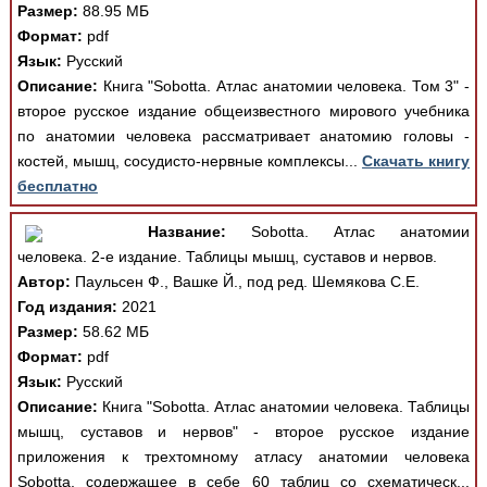
Размер:
88.95 МБ
Формат:
pdf
Язык:
Русский
Описание:
Книга "Sobotta. Атлас анатомии человека. Том 3" -
второе русское издание общеизвестного мирового учебника
по анатомии человека рассматривает анатомию головы -
костей, мышц, сосудисто-нервные комплексы...
Скачать книгу
бесплатно
Название:
Sobotta. Атлас анатомии
человека. 2-е издание. Таблицы мышц, суставов и нервов.
Автор:
Паульсен Ф., Вашке Й., под ред. Шемякова С.Е.
Год издания:
2021
Размер:
58.62 МБ
Формат:
pdf
Язык:
Русский
Описание:
Книга "Sobotta. Атлас анатомии человека. Таблицы
мышц, суставов и нервов" - второе русское издание
приложения к трехтомному атласу анатомии человека
Sobotta, содержащее в себе 60 таблиц со схематическ...