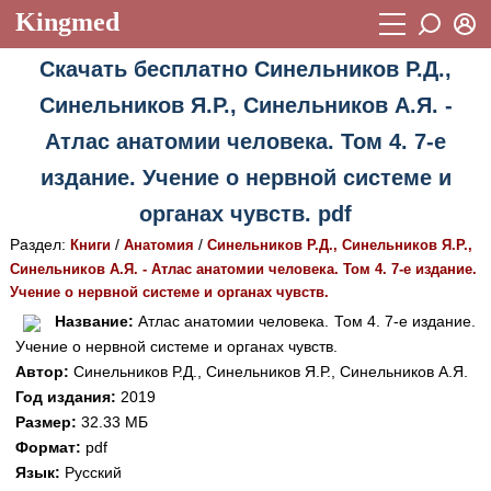
Kingmed
Вход
Скачать бесплатно Синельников Р.Д.,
Учебный материал
Логин (E-mail):
Синельников Я.Р., Синельников А.Я. -
Видеогалерея
899
Атлас анатомии человека. Том 4. 7-е
Пароль
Фотогалерея
(1906)
издание. Учение о нервной системе и
Истории болезней
1268
органах чувств. pdf
Восстановить пароль
Раздел:
/
/
Лекции и презентации
Книги
Анатомия
Синельников Р.Д., Синельников Я.Р.,
2474
Регистрация
Синельников А.Я. - Атлас анатомии человека. Том 4. 7-е издание.
Вход
Аккредитационные тесты
(6)
Учение о нервной системе и органах чувств.
Название:
Атлас анатомии человека. Том 4. 7-е издание.
Методические рекомендации
1050
Учение о нервной системе и органах чувств.
Автор:
Синельников Р.Д., Синельников Я.Р., Синельников А.Я.
Научно-популярное
Год издания:
2019
Статьи
Размер:
32.33 МБ
Формат:
pdf
Новости
(244)
Язык:
Русский