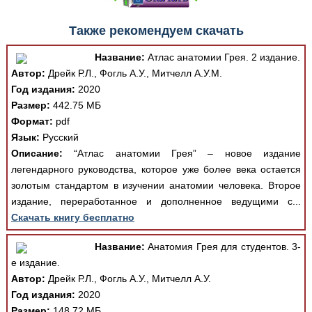
Также рекомендуем скачать
Название:
Атлас анатомии Грея. 2 издание.
Автор:
Дрейк Р.Л., Фогль А.У., Митчелл А.У.М.
Год издания:
2020
Размер:
442.75 МБ
Формат:
pdf
Язык:
Русский
Описание:
“Атлас анатомии Грея” – новое издание
легендарного руководства, которое уже более века остается
золотым стандартом в изучении анатомии человека. Второе
издание, переработанное и дополненное ведущими с...
Скачать книгу бесплатно
Название:
Анатомия Грея для студентов. 3-
е издание.
Автор:
Дрейк Р.Л., Фогль А.У., Митчелл А.У.
Год издания:
2020
Размер:
148.72 МБ