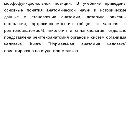
Медицинская стандартизация
морфофункциональной позиции. В учебнике приведены
основные понятия анатомической науки и исторические
Нормативы экстренной и неотложной помощи
данные о становлении анатомии, детально описаны
остеология, артросиндесмология (общая и частная, с
Нормы лабораторных и инструментальных
рентгеноанатомией), миология и спланхнология, отдельно
исследований
представлена рентгеноанатомия органов и систем организма
Обратная связь
человека. Книга "Нормальная анатомия человека"
Добавить материал
ориентирована на студентов-медиков.
FAQ