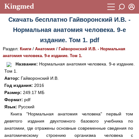
Kingmed
Вход
Скачать бесплатно Гайворонский И.В. -
Учебный материал
Логин (E-mail):
Нормальная анатомия человека. 9-е
Видеогалерея
899
издание. Том 1. pdf
Пароль
Фотогалерея
(1906)
Раздел:
/
/
Книги
Анатомия
Гайворонский И.В. - Нормальная
анатомия человека. 9-е издание. Том 1.
Истории болезней
1268
Восстановить пароль
Название:
Нормальная анатомия человека. 9-е издание.
Лекции и презентации
2474
Регистрация
Том 1.
Автор:
Гайворонский И.В.
Вход
Аккредитационные тесты
(6)
Год издания:
2016
Размер:
249.17 МБ
Методические рекомендации
1050
Формат:
pdf
Научно-популярное
Язык:
Русский
Книга "Нормальная анатомия человека" первый том
Статьи
девятого издания двухтомного базового учебника по
анатомии, где отражены основные современные сведения по
Новости
(244)
анатомическому строению организма человека с