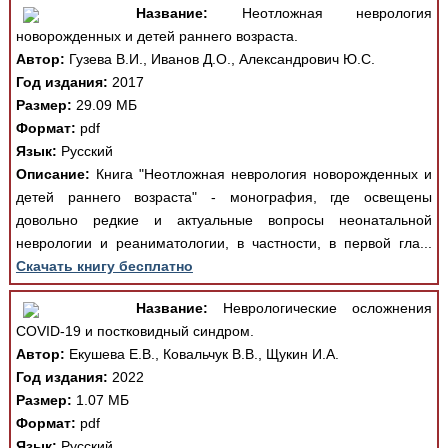
Название:
Неотложная неврология
новорожденных и детей раннего возраста.
Автор:
Гузева В.И., Иванов Д.О., Александрович Ю.С.
Год издания:
2017
Размер:
29.09 МБ
Формат:
pdf
Язык:
Русский
Описание:
Книга "Неотложная неврология новорожденных и
детей раннего возраста" - монография, где освещены
довольно редкие и актуальные вопросы неонатальной
неврологии и реаниматологии, в частности, в первой гла...
Скачать книгу бесплатно
Название:
Неврологические осложнения
COVID-19 и постковидный синдром.
Автор:
Екушева Е.В., Ковальчук В.В., Щукин И.А.
Год издания:
2022
Размер:
1.07 МБ
Формат:
pdf
Язык:
Русский