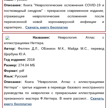
Описание:
Книга "Неврологические осложнения COVID-19 и
постковидный синдром" - прекрасное современное издание,
отражающее неврологические осложнения после
перенесенной новой коронавирусной инфекции и
характериз...
Скачать книгу бесплатно
Название:
Неврология. Атлас с
иллюстрациями Неттера.
Автор:
Фелтен Д.Л., ОБэнион М.К., Майда М.С., перевод
Щербука Ю.А.
Год издания:
2018
Размер:
274.04 МБ
Формат:
pdf
Язык:
Русский
Описание:
Книга "Неврология. Атлас с иллюстрациями
Неттера" - третье издание в переводе базового иностранного
руководства по неврологии с прекрасными иллюстрациями
признанного мастера Ф.Неттера. В книге рассмот...
Скачать
книгу бесплатно