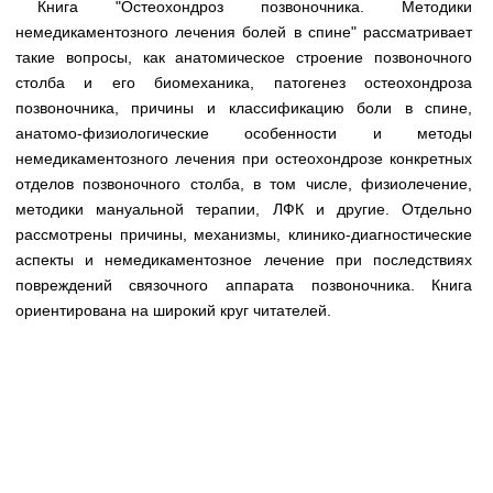
Книга "Остеохондроз позвоночника. Методики
Медицинская стандартизация
немедикаментозного лечения болей в спине" рассматривает
Нормативы экстренной и неотложной помощи
такие вопросы, как анатомическое строение позвоночного
столба и его биомеханика, патогенез остеохондроза
Нормы лабораторных и инструментальных
позвоночника, причины и классификацию боли в спине,
исследований
анатомо-физиологические особенности и методы
Обратная связь
немедикаментозного лечения при остеохондрозе конкретных
Добавить материал
отделов позвоночного столба, в том числе, физиолечение,
FAQ
методики мануальной терапии, ЛФК и другие. Отдельно
рассмотрены причины, механизмы, клинико-диагностические
аспекты и немедикаментозное лечение при последствиях
повреждений связочного аппарата позвоночника. Книга
ориентирована на широкий круг читателей.