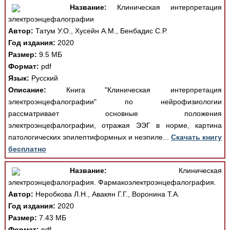
Название:
Клиническая интерпретация
электроэнцефалографии
Автор:
Татум У.О., Хусейн А.М., Бенбадис С.Р.
Год издания:
2020
Размер:
9.5 МБ
Формат:
pdf
Язык:
Русский
Описание:
Книга "Клиническая интерпретация
электроэнцефалографии" по нейрофизиологии
рассматривает основные положения
электроэнцефалографии, отражая ЭЭГ в норме, картина
патологических эпилептиформных и неэпиле...
Скачать книгу
бесплатно
Название:
Клиническая
электроэнцефалография. Фармакоэлектроэнцефалография.
Автор:
Неробкова Л.Н., Авакян Г.Г., Воронина Т.А.
Год издания:
2020
Размер:
7.43 МБ
Формат:
pdf