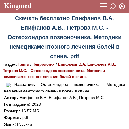
Kingmed
Вход
Скачать бесплатно Епифанов В.А,
Учебный материал
Логин (E-mail):
Епифанов А.В., Петрова М.С. -
Видеогалерея
899
Остеохондроз позвоночника. Методики
Пароль
Фотогалерея
(1906)
немедикаментозного лечения болей в
Истории болезней
1268
спине. pdf
Восстановить пароль
Раздел:
/
/
Лекции и презентации
Книги
Неврология
Епифанов В.А, Епифанов А.В.,
2474
Регистрация
Петрова М.С. - Остеохондроз позвоночника. Методики
Вход
Аккредитационные тесты
(6)
немедикаментозного лечения болей в спине.
Название:
Остеохондроз позвоночника. Методики
Методические рекомендации
1050
немедикаментозного лечения болей в спине.
Автор:
Епифанов В.А, Епифанов А.В., Петрова М.С.
Научно-популярное
Год издания:
2023
Статьи
Размер:
16.57 МБ
Формат:
pdf
Новости
(244)
Язык:
Русский