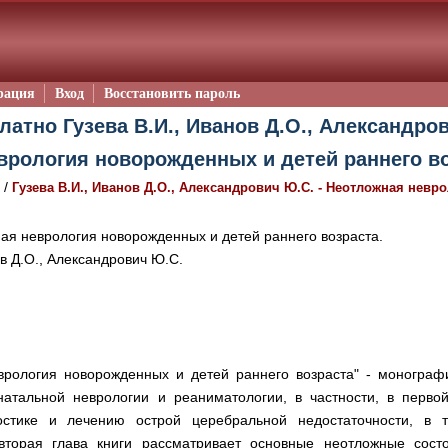
рация
Вход
Восстановить пароль
латно Гузева В.И., Иванов Д.О., Александро
врология новорожденных и детей раннего во
/
Гузева В.И., Иванов Д.О., Александрович Ю.С. - Неотложная невр
я неврология новорожденных и детей раннего возраста.
в Д.О., Александрович Ю.С.
врология новорожденных и детей раннего возраста" - монограф
натальной неврологии и реаниматологии, в частности, в перв
стике и лечению острой церебральной недостаточности, в т
вторая глава книги рассматривает основные неотложные состо