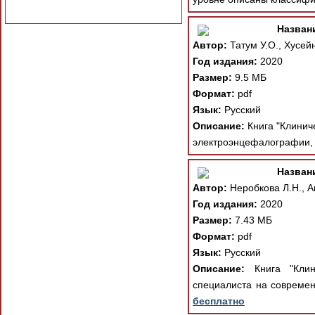
Назван
Автор:
Татум У.О., Хусейн
Год издания:
2020
Размер:
9.5 МБ
Формат:
pdf
Язык:
Русский
Описание:
Книга "Клинич
электроэнцефалографии, 
Назван
Автор:
Неробкова Л.Н., Ав
Год издания:
2020
Размер:
7.43 МБ
Формат:
pdf
Язык:
Русский
Описание:
Книга "Клини
специалиста на современ
бесплатно