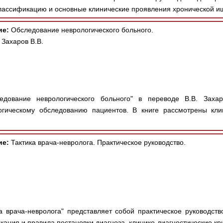
лассификацию и основные клинические проявления хронической и
ие:
Обследование неврологического больного.
 Захаров В.В.
дование неврологического больного" в переводе В.В. Захар
огическому обследованию пациентов. В книге рассмотрены кли
ие:
Тактика врача-невролога. Практическое руководство.
а врача-невролога" представляет собой практическое руководств
ация и правила постановки диагноза, клинико-диагностические кри