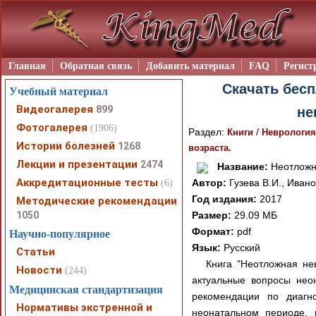
Главная
Обратная связь
Добавить материал
FAQ
Регист
Скачать бесп
Учебный материал
Видеогалерея
899
не
Фотогалерея
(1906)
Раздел:
/
Книги
Неврология
Истории болезней
1268
возраста.
Лекции и презентации
2474
Название:
Неотложна
Аккредитационные тесты
Автор:
Гузева В.И., Ивано
(6)
Год издания:
2017
Методические рекомендации
1050
Размер:
29.09 МБ
Формат:
pdf
Научно-популярное
Язык:
Русский
Статьи
Книга "Неотложная не
Новости
(244)
актуальные вопросы нео
Медицинская стандартизация
рекомендации по диагно
Нормативы экстренной и
неонатальном периоде, 