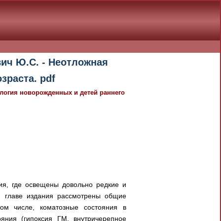
вич Ю.С. - Неотложная
зраста. pdf
ология новорожденных и детей раннего
ия, где освещены довольно редкие и
ой главе издания рассмотрены общие
ом числе, коматозные состояния в
яния (гипоксия ГМ, внутричерепное