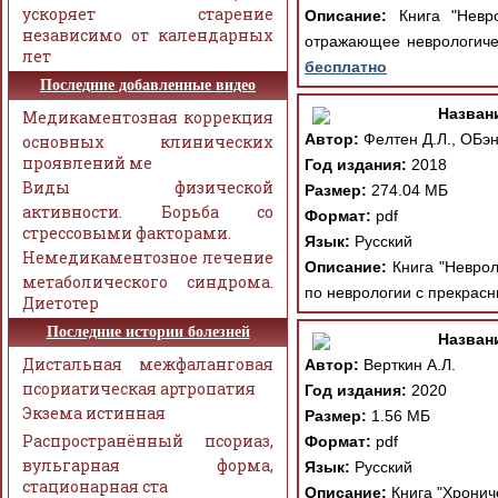
ускоряет старение
Описание:
Книга "Невро
независимо от календарных
отражающее неврологиче
лет
бесплатно
Последние добавленные видео
Назван
Медикаментозная коррекция
Автор:
Фелтен Д.Л., ОБэн
основных клинических
проявлений ме
Год издания:
2018
Виды физической
Размер:
274.04 МБ
активности. Борьба со
Формат:
pdf
стрессовыми факторами.
Язык:
Русский
Немедикаментозное лечение
Описание:
Книга "Неврол
метаболического синдрома.
по неврологии с прекрасн
Диетотер
Последние истории болезней
Назван
Дистальная межфаланговая
Автор:
Верткин А.Л.
псориатическая артропатия
Год издания:
2020
Экзема истинная
Размер:
1.56 МБ
Распространённый псориаз,
Формат:
pdf
вульгарная форма,
Язык:
Русский
стационарная ста
Описание:
Книга "Хрониче