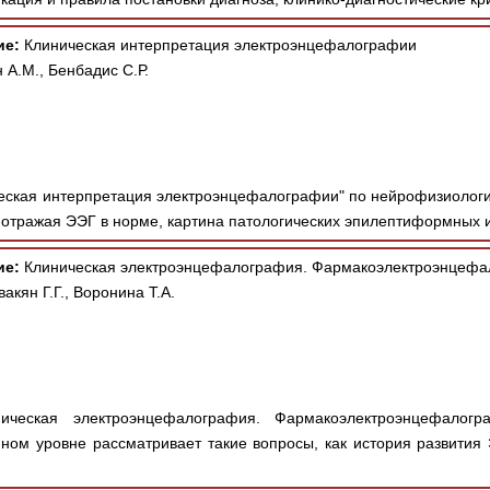
ие:
Клиническая интерпретация электроэнцефалографии
 А.М., Бенбадис С.Р.
еская интерпретация электроэнцефалографии" по нейрофизиолог
отражая ЭЭГ в норме, картина патологических эпилептиформных и
ие:
Клиническая электроэнцефалография. Фармакоэлектроэнцефа
акян Г.Г., Воронина Т.А.
ческая электроэнцефалография. Фармакоэлектроэнцефалогр
ном уровне рассматривает такие вопросы, как история развития