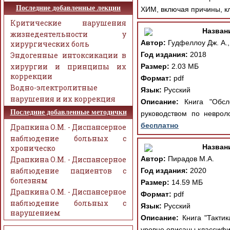
Последние добавленные лекции
ХИМ, включая причины, к
Критические нарушения
Назван
жизнедеятельности у
Автор:
Гудфеллоу Дж. А.,
хирургических боль
Эндогенные интоксикации в
Год издания:
2018
хирургии и принципы их
Размер:
2.03 МБ
коррекции
Формат:
pdf
Водно-электролитные
Язык:
Русский
нарушения и их коррекция
Описание:
Книга "Обсле
Последние добавленные методички
руководством по неврол
бесплатно
Драпкина О.М. - Диспансерное
наблюдение больных с
Назван
хроническо
Драпкина О.М. - Диспансерное
Автор:
Пирадов М.А.
наблюдение пациентов с
Год издания:
2020
болезням
Размер:
14.59 МБ
Драпкина О.М. - Диспансерное
Формат:
pdf
наблюдение больных с
Язык:
Русский
нарушением
Описание:
Книга "Тактик
уровне описаны классифик