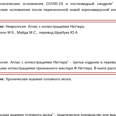
логические осложнения COVID-19 и постковидный синдром" 
ские осложнения после перенесенной новой коронавирусной инф
ие:
Неврология. Атлас с иллюстрациями Неттера.
ион М.К., Майда М.С., перевод Щербука Ю.А.
огия. Атлас с иллюстрациями Неттера" - третье издание в перево
ыми иллюстрациями признанного мастера Ф.Неттера. В книге рассм
ие:
Хроническая ишемия головного мозга.
ская ишемия головного мозга" - практическое руководство для вр