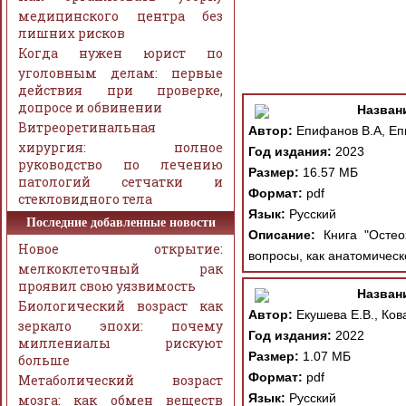
медицинского центра без
лишних рисков
Когда нужен юрист по
уголовным делам: первые
действия при проверке,
допросе и обвинении
Назван
Витреоретинальная
Автор:
Епифанов В.А, Епи
хирургия: полное
Год издания:
2023
руководство по лечению
Размер:
16.57 МБ
патологий сетчатки и
Формат:
pdf
стекловидного тела
Язык:
Русский
Последние добавленные новости
Описание:
Книга "Остео
Новое открытие:
вопросы, как анатомическ
мелкоклеточный рак
проявил свою уязвимость
Назван
Биологический возраст как
Автор:
Екушева Е.В., Кова
зеркало эпохи: почему
Год издания:
2022
миллениалы рискуют
Размер:
1.07 МБ
больше
Формат:
pdf
Метаболический возраст
Язык:
Русский
мозга: как обмен веществ