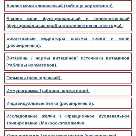
Анализ мочи клинический (таблица нормативов).
Анализ мочи функциональный и количественный
(функциональные пробы и количественные методы).
Биоактивные медиаторы плазмы крови и мочи
(расширенный).
Витамины / нормы витаминов/ источники витаминов
(таблицы нормативов).
Гормоны (расширенный).
Иммунограмма (таблица нормативов).
Индивидуальные белки (расширенный).
Исследование желчи \ Фракционное дуоденальное
зондирование \ Микроскопия желчи.
Коагулограмма / гемостазиограмма (расширенная).