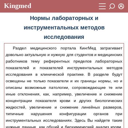
Kingmed
Вход
Нормы лабораторных и
Учебный материал
Логин (E-mail):
инструментальных методов
Видеогалерея
899
исследования
Пароль
Фотогалерея
(1906)
Раздел медицинского портала КингМед затрагивает
Истории болезней
1268
довольно актуальную и нужную для студентов и медицинских
Восстановить пароль
работников тему референтных пределов лабораторных
Лекции и презентации
2474
Регистрация
показателей и показателей инструментальных методов
Вход
исследования в клинической практике. В разделе будут
Аккредитационные тесты
(6)
освещены не только показатели и их границы нормы, но и
Методические рекомендации
1050
описаны возможные патологии, сопровождающие те или
иные отклонения, как, например, увеличение и снижение
Научно-популярное
концентрации показателя крови и других биологических
жидкостей, увеличение и снижение линейных размеров,
Статьи
типичные нарушения конфигурации органов при
Новости
(244)
инструментальных исследованиях. Здесь Вы найдете такие
нужные данные, как общий и биохимический анализ крови,