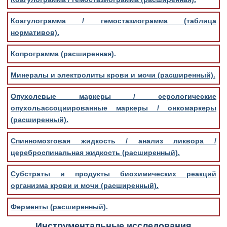
Коагулограмма / гемостазиограмма (таблица
нормативов).
Копрограмма (расширенная).
Минералы и электролиты крови и мочи (расширенный).
Опухолевые маркеры / серологические
опухольассоциированные маркеры / онкомаркеры
(расширенный).
Спинномозговая жидкость / анализ ликвора /
цереброспинальная жидкость (расширенный).
Субстраты и продукты биохимических реакций
организма крови и мочи (расширенный).
Ферменты (расширенный).
Инструментальные исследования