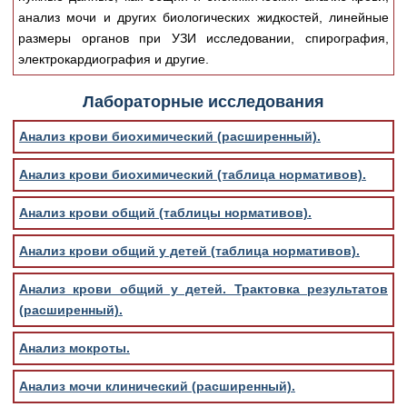
Медицинская стандартизация
анализ мочи и других биологических жидкостей, линейные
размеры органов при УЗИ исследовании, спирография,
Нормативы экстренной и неотложной помощи
электрокардиография и другие.
Нормы лабораторных и инструментальных
исследований
Лабораторные исследования
Обратная связь
Анализ крови биохимический (расширенный).
Добавить материал
FAQ
Анализ крови биохимический (таблица нормативов).
Анализ крови общий (таблицы нормативов).
Анализ крови общий у детей (таблица нормативов).
Анализ крови общий у детей. Трактовка результатов
(расширенный).
Анализ мокроты.
Анализ мочи клинический (расширенный).