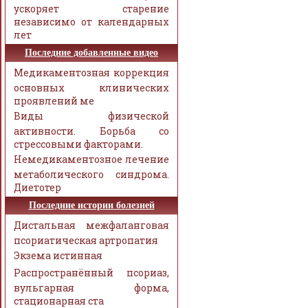
ускоряет старение
независимо от календарных
лет
Последние добавленные видео
Медикаментозная коррекция
основных клинических
проявлений ме
Виды физической
активности. Борьба со
стрессовыми факторами.
Немедикаментозное лечение
метаболического синдрома.
Диетотер
Последние истории болезней
Дистальная межфаланговая
псориатическая артропатия
Экзема истинная
Распространённый псориаз,
вульгарная форма,
стационарная ста