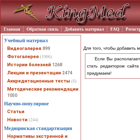
Главная
Обратная связь
Добавить материал
FAQ
Регист
Учебный материал
Видеогалерея
Для того, чтобы добавить 
899
Фотогалерея
(1906)
Если Вы располагает
Истории болезней
1268
стать редактором сайт
Лекции и презентации
2474
придумаем!
Аккредитационные тесты
(6)
Методические рекомендации
1050
Научно-популярное
Статьи
Новости
(244)
Медицинская стандартизация
Нормативы экстренной и