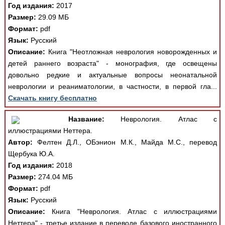
Год издания:
2017
Размер:
29.09 МБ
Формат:
pdf
Язык:
Русский
Описание:
Книга "Неотложная неврология новорожденных и
детей раннего возраста" - монография, где освещены
довольно редкие и актуальные вопросы неонатальной
неврологии и реаниматологии, в частности, в первой гла...
Скачать книгу бесплатно
Название:
Неврология. Атлас с
иллюстрациями Неттера.
Автор:
Фелтен Д.Л., ОБэнион М.К., Майда М.С., перевод
Щербука Ю.А.
Год издания:
2018
Размер:
274.04 МБ
Формат:
pdf
Язык:
Русский
Описание:
Книга "Неврология. Атлас с иллюстрациями
Неттера" - третье издание в переводе базового иностранного