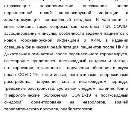
Медицинская стандартизация
отражающее неврологические осложнения после
перенесенной новой коронавирусной инфекции и
Нормативы экстренной и неотложной помощи
характеризующее постковидный синдром. В частности, в
Нормы лабораторных и инструментальных
книге описаны такие вопросы, как патогенез НКИ, COVID-
исследований
ассоциированный инсульт, особенности ведения пациентов с
новой коронавирусной инфекцией и ХИМ, в издании
Обратная связь
освещена физическая реабилитация пациентов после НКИ и
Добавить материал
дыхательная гимнастика после перенесенного коронавируса,
FAQ
всесторонне представлен постковидный синдром и методы
его коррекции, в частности - нарушения обоняния и вкуса
после COVID-19, когнитивные, вегетативные, депрессивные
расстройства, нарушения сна в постковидном периоде,
тревожные расстройства, суставной синдром, астения. Книга
"Неврологические осложнения COVID-19 и постковидный
синдром" ориентирована на неврологов, врачей
терапевтического профиля, реабилитологов.