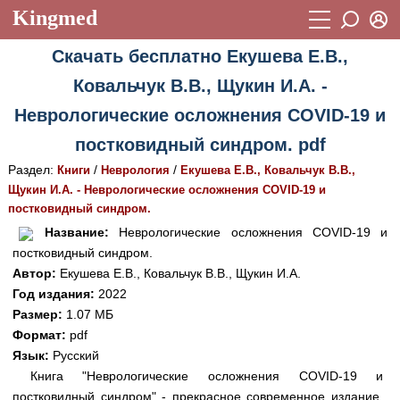
Kingmed
Вход
Скачать бесплатно Екушева Е.В.,
Учебный материал
Логин (E-mail):
Ковальчук В.В., Щукин И.А. -
Видеогалерея
899
Неврологические осложнения COVID-19 и
Пароль
Фотогалерея
(1906)
постковидный синдром. pdf
Истории болезней
1268
Раздел:
/
/
Книги
Неврология
Екушева Е.В., Ковальчук В.В.,
Восстановить пароль
Щукин И.А. - Неврологические осложнения COVID-19 и
Лекции и презентации
2474
Регистрация
постковидный синдром.
Вход
Название:
Неврологические осложнения COVID-19 и
Аккредитационные тесты
(6)
постковидный синдром.
Методические рекомендации
1050
Автор:
Екушева Е.В., Ковальчук В.В., Щукин И.А.
Год издания:
2022
Научно-популярное
Размер:
1.07 МБ
Формат:
pdf
Статьи
Язык:
Русский
Новости
(244)
Книга "Неврологические осложнения COVID-19 и
постковидный синдром" - прекрасное современное издание,