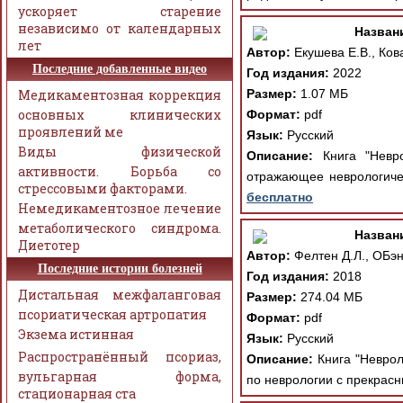
ускоряет старение
независимо от календарных
Назван
лет
Автор:
Екушева Е.В., Кова
Последние добавленные видео
Год издания:
2022
Медикаментозная коррекция
Размер:
1.07 МБ
основных клинических
Формат:
pdf
проявлений ме
Язык:
Русский
Виды физической
Описание:
Книга "Невро
активности. Борьба со
отражающее неврологиче
стрессовыми факторами.
бесплатно
Немедикаментозное лечение
метаболического синдрома.
Назван
Диетотер
Автор:
Фелтен Д.Л., ОБэн
Последние истории болезней
Год издания:
2018
Дистальная межфаланговая
Размер:
274.04 МБ
псориатическая артропатия
Формат:
pdf
Экзема истинная
Язык:
Русский
Распространённый псориаз,
Описание:
Книга "Неврол
вульгарная форма,
по неврологии с прекрасн
стационарная ста