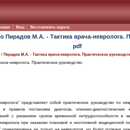
рация
Вход
Восстановить пароль
о Пирадов М.А. - Тактика врача-невролога. 
pdf
/
Пирадов М.А. - Тактика врача-невролога. Практическое руководст
рача-невролога. Практическое руководство.
невролога" представляет собой практическое руководство по не
 и правила постановки диагноза, клинико-диагностические 
ваний с указанием сроков временной нетрудоспособности в за
-невролога при оказании плановой и неотложной медицинской п
а" ориентирована не только на неврологов, но будет полезна у