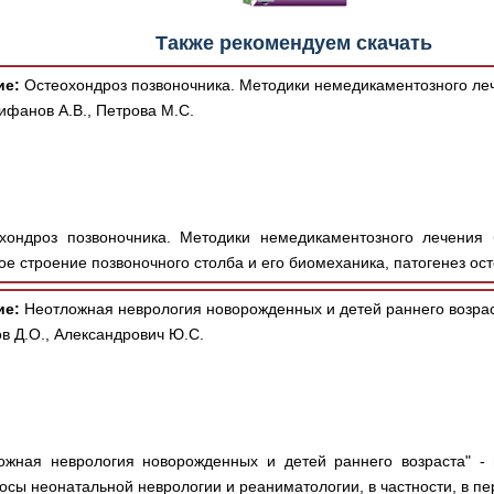
Также рекомендуем скачать
ие:
Остеохондроз позвоночника. Методики немедикаментозного леч
фанов А.В., Петрова М.С.
хондроз позвоночника. Методики немедикаментозного лечения 
ое строение позвоночного столба и его биомеханика, патогенез ост
ие:
Неотложная неврология новорожденных и детей раннего возрас
ов Д.О., Александрович Ю.С.
ожная неврология новорожденных и детей раннего возраста" -
осы неонатальной неврологии и реаниматологии, в частности, в пер