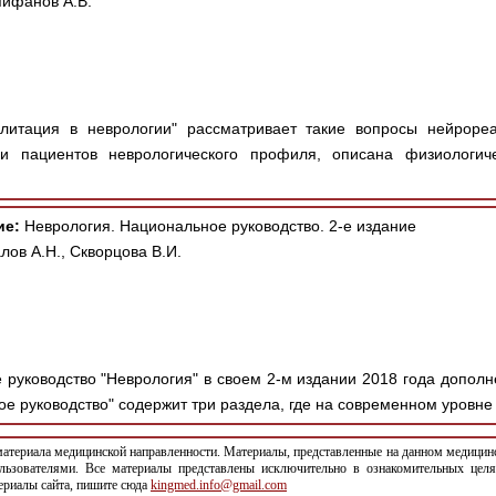
пифанов А.В.
литация в неврологии" рассматривает такие вопросы нейрореа
и пациентов неврологического профиля, описана физиологиче
ие:
Неврология. Национальное руководство. 2-е издание
лов А.Н., Скворцова В.И.
руководство "Неврология" в своем 2-м издании 2018 года допол
е руководство" содержит три раздела, где на современном уровне 
териала медицинской направленности. Материалы, представленные на данном медицинс
льзователями. Все материалы представлены исключительно в ознакомительных целя
териалы сайта, пишите сюда
kingmed.info@gmail.com