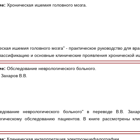
ие:
Хроническая ишемия головного мозга.
ская ишемия головного мозга" - практическое руководство для вр
лассификацию и основные клинические проявления хронической и
ие:
Обследование неврологического больного.
 Захаров В.В.
дование неврологического больного" в переводе В.В. Захар
огическому обследованию пациентов. В книге рассмотрены кли
ие:
Клиническая интерпретация электроэнцефалографии