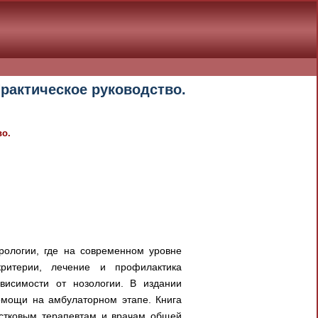
Практическое руководство.
во.
врологии, где на современном уровне
критерии, лечение и профилактика
висимости от нозологии. В издании
омощи на амбулаторном этапе. Книга
частковым терапевтам и врачам общей