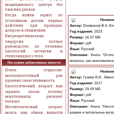
медицинского центра без
лишних рисков
Когда нужен юрист по
Назван
уголовным делам: первые
действия при проверке,
Автор:
Епифанов В.А, Епи
допросе и обвинении
Год издания:
2023
Витреоретинальная
Размер:
16.57 МБ
хирургия: полное
Формат:
pdf
руководство по лечению
Язык:
Русский
патологий сетчатки и
Описание:
Книга "Остео
стекловидного тела
вопросы, как анатомическ
Последние добавленные новости
Новое открытие:
Назван
мелкоклеточный рак
Автор:
Гузева В.И., Иван
проявил свою уязвимость
Год издания:
2017
Биологический возраст как
Размер:
29.09 МБ
зеркало эпохи: почему
Формат:
pdf
миллениалы рискуют
Язык:
Русский
больше
Метаболический возраст
Описание:
Книга "Неотл
мозга: как обмен веществ
редкие и актуальные вопр