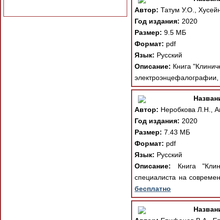
Автор:
Татум У.О., Хусейн
Год издания:
2020
Размер:
9.5 МБ
Формат:
pdf
Язык:
Русский
Описание:
Книга "Клинич
электроэнцефалографии, 
Назван
Автор:
Неробкова Л.Н., Ав
Год издания:
2020
Размер:
7.43 МБ
Формат:
pdf
Язык:
Русский
Описание:
Книга "Клини
специалиста на современ
бесплатно
Назван