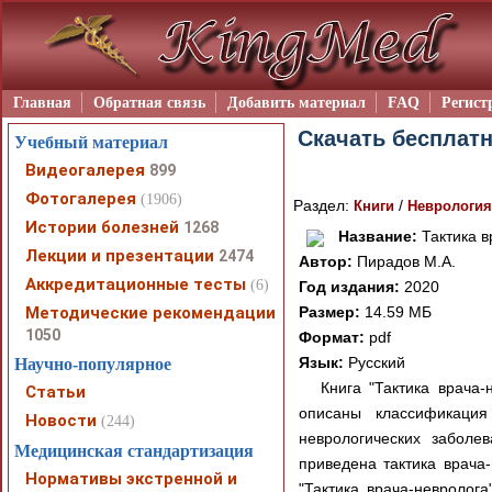
Главная
Обратная связь
Добавить материал
FAQ
Регист
Скачать бесплатн
Учебный материал
Видеогалерея
899
Фотогалерея
(1906)
Раздел:
/
Книги
Неврология
Истории болезней
1268
Название:
Тактика в
Лекции и презентации
2474
Автор:
Пирадов М.А.
Аккредитационные тесты
(6)
Год издания:
2020
Методические рекомендации
Размер:
14.59 МБ
1050
Формат:
pdf
Язык:
Русский
Научно-популярное
Книга "Тактика врача-
Статьи
описаны классификация
Новости
(244)
неврологических заболе
Медицинская стандартизация
приведена тактика врача
Нормативы экстренной и
"Тактика врача-невролог