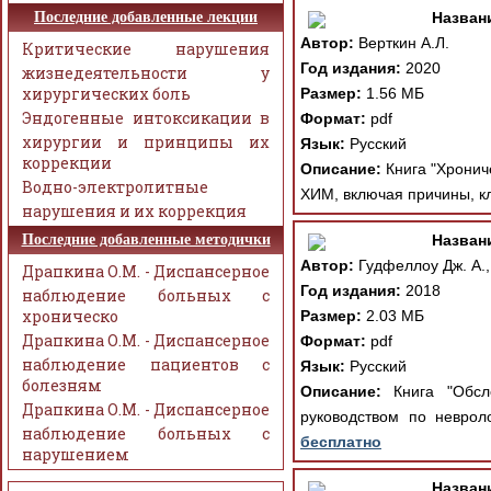
Последние добавленные лекции
Назван
Автор:
Верткин А.Л.
Критические нарушения
Год издания:
2020
жизнедеятельности у
хирургических боль
Размер:
1.56 МБ
Эндогенные интоксикации в
Формат:
pdf
хирургии и принципы их
Язык:
Русский
коррекции
Описание:
Книга "Хрониче
Водно-электролитные
ХИМ, включая причины, к
нарушения и их коррекция
Последние добавленные методички
Назван
Автор:
Гудфеллоу Дж. А.,
Драпкина О.М. - Диспансерное
Год издания:
2018
наблюдение больных с
хроническо
Размер:
2.03 МБ
Драпкина О.М. - Диспансерное
Формат:
pdf
наблюдение пациентов с
Язык:
Русский
болезням
Описание:
Книга "Обсле
Драпкина О.М. - Диспансерное
руководством по неврол
наблюдение больных с
бесплатно
нарушением
Назван