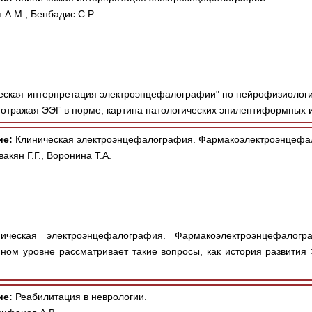
 А.М., Бенбадис С.Р.
еская интерпретация электроэнцефалографии" по нейрофизиолог
отражая ЭЭГ в норме, картина патологических эпилептиформных и
ие:
Клиническая электроэнцефалография. Фармакоэлектроэнцефа
акян Г.Г., Воронина Т.А.
ческая электроэнцефалография. Фармакоэлектроэнцефалогр
ном уровне рассматривает такие вопросы, как история развития
ие:
Реабилитация в неврологии.