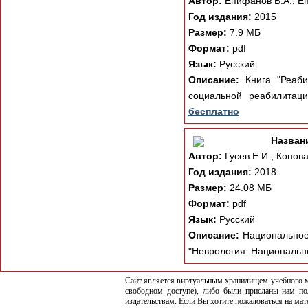
Автор:
Епифанов В.А., Е
Год издания:
2015
Размер:
7.9 МБ
Формат:
pdf
Язык:
Русский
Описание:
Книга "Реаби
социальной реабилитаци
бесплатно
Назван
Автор:
Гусев Е.И., Конова
Год издания:
2018
Размер:
24.08 МБ
Формат:
pdf
Язык:
Русский
Описание:
Национальное 
"Неврология. Национально
Сайт является виртуальным хранилищем учебного ма
свободном доступе), либо были присланы нам по
издательствам. Если Вы хотите пожаловаться на ма