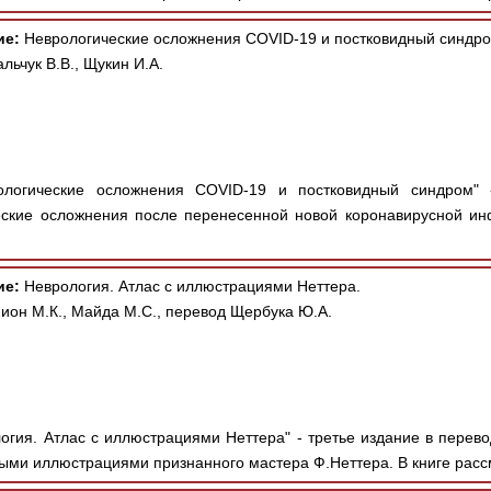
ие:
Неврологические осложнения COVID-19 и постковидный синдро
льчук В.В., Щукин И.А.
логические осложнения COVID-19 и постковидный синдром" 
ские осложнения после перенесенной новой коронавирусной инф
ие:
Неврология. Атлас с иллюстрациями Неттера.
ион М.К., Майда М.С., перевод Щербука Ю.А.
огия. Атлас с иллюстрациями Неттера" - третье издание в перево
ыми иллюстрациями признанного мастера Ф.Неттера. В книге рассм