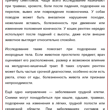
причину симптомов. Чаще всего исследование назначают
Медицинская стандартизация
при травмах, хромоте, боли после падения, подозрении на
Нормативы экстренной и неотложной помощи
перелом, вывих или повреждение позвоночника. У собак
поводом может быть внезапное нарушение походки,
Нормы лабораторных и инструментальных
нежелание вставать, болезненность при движении или
исследований
изменение положения конечности. У кошек рентген нередко
используют после падений с высоты, даже если внешне
Обратная связь
животное выглядит относительно спокойно.
Добавить материал
FAQ
Исследование также помогает при подозрении на
инородные тела. Если животное проглотило предмет, врач
оценивает его расположение, размер и возможное влияние
на желудочно-кишечный тракт. В таких случаях рентген
может быть частью срочной диагностики, особенно если есть
рвота, отказ от еды, болезненность живота или признаки
непроходимости.
Ещё одно направление — заболевания грудной клетки.
Снимки могут понадобиться при кашле, одышке, травмах,
подозрении на изменения в лёгких, грудной полости или
сердечной области. При заболеваниях суставов и