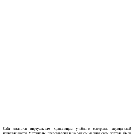
Сайт является виртуальным хранилищем учебного материала медицинской
направленности. Материалы, представленные на данном медицинском портале, были