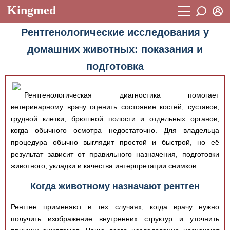
Kingmed
Вход
Рентгенологические исследования у
Учебный материал
Логин (E-mail):
домашних животных: показания и
Видеогалерея
899
подготовка
Пароль
Фотогалерея
(1906)
Истории болезней
Рентгенологическая диагностика помогает
1268
Восстановить пароль
ветеринарному врачу оценить состояние костей, суставов,
Лекции и презентации
2474
Регистрация
грудной клетки, брюшной полости и отдельных органов,
когда обычного осмотра недостаточно. Для владельца
Вход
Аккредитационные тесты
(6)
процедура обычно выглядит простой и быстрой, но её
результат зависит от правильного назначения, подготовки
Методические рекомендации
1050
животного, укладки и качества интерпретации снимков.
Научно-популярное
Когда животному назначают рентген
Статьи
Рентген применяют в тех случаях, когда врачу нужно
Новости
(244)
получить изображение внутренних структур и уточнить